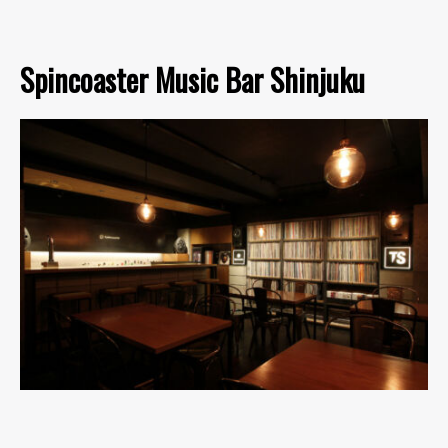
Spincoaster Music Bar Shinjuku