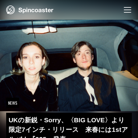
Skip
to
content
NEWS
UKの新鋭・Sorry、〈BIG LOVE〉より
限定7インチ・リリース 来春には1stア