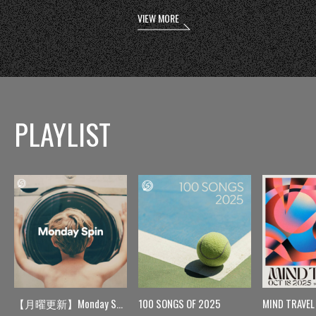
VIEW MORE
PLAYLIST
【月曜更新】Monday Spin
100 SONGS OF 2025
MIND TRAVEL