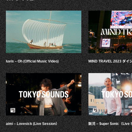
luvis – Oh (Official Music Video)
MIND TRAVEL 2023 
aimi – Lovesick (Live Session）
鋭児 – $uper $onic（Live 