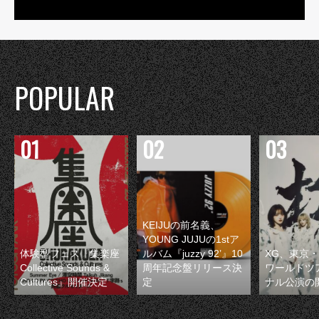
POPULAR
KEIJUの前名義、
YOUNG JUJUの1stア
体験型フェス『集楽座
ルバム『juzzy 92’』10
XG、東京
Collective Sounds &
周年記念盤リリース決
ワールドツ
Cultures』開催決定
定
ナル公演の