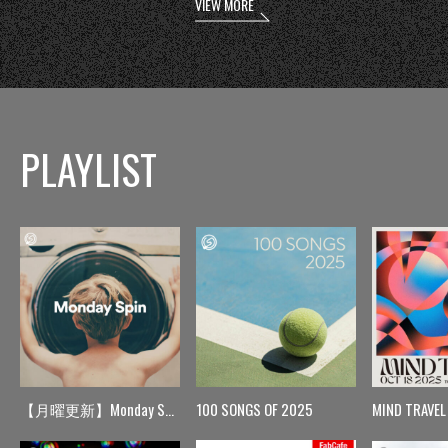
VIEW MORE
PLAYLIST
【月曜更新】Monday Spin
100 SONGS OF 2025
MIND TRAVEL