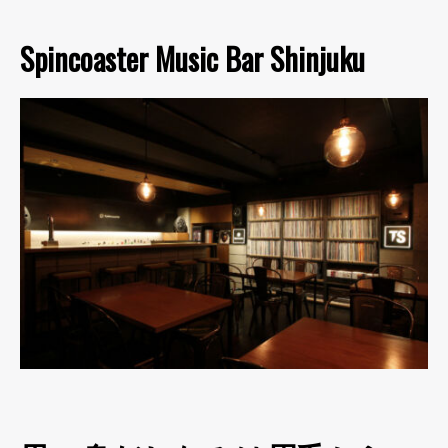
Spincoaster Music Bar Shinjuku