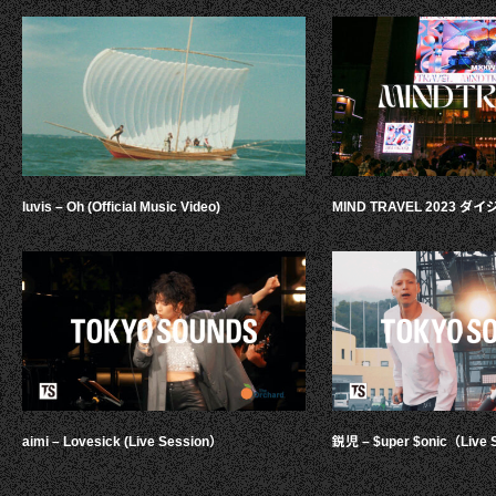
luvis – Oh (Official Music Video)
MIND TRAVEL 2023 
aimi – Lovesick (Live Session）
鋭児 – $uper $onic（Live 