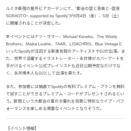
ルミネ新宿の屋外ビアガーデンにて、”都会の空と音楽と~空音
SORAOTO~ supported by Spotify”が8月4日（金）、5日（土）
に開催されることが決定した。
本イベントにはナツ・サマー、Michael Kaneko、The Wisely
Brothers、Maika Loubté、TAAR、LISACHRIS、Blue Vintageと
いったSpotifyが注目する新進気鋭のアーティストやDJが出演。ま
た、世界で活躍するイラストレーター・永井博がカバーアートを
手がけるイベント公式プレイリストも近日公開予定なだけでな
く、永井博本人もDJとして出演を果たす。
また、参加者には抽選でSpotifyの有料プレミアム・プランを無料
で試すことができるプレミアム・コードがプレゼントされるとい
う。新宿という大都会の夏の夕暮れを背景に特別なライブ・パフ
ォーマンスを楽しめる貴重なイベントとなりそうだ。
【イベント情報】