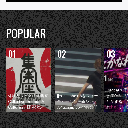
POPULAR
Rachel 
体験型フェス『集楽座
jjean、sheidAをフィー
歌舞伎町で
Collective Sounds &
チャーした最新シング
とかする『
Cultures』開催決定
ル“gossip boy”MV公開
れーーッ』