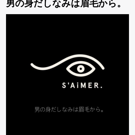
男の身だしなみは眉毛から。