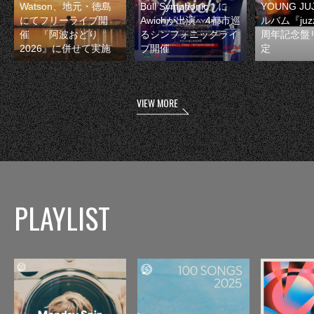
Watson、地元・徳島
Bull Symphonic』に
YOUNG JU
にてフリーライブ開
Awichが出演 4都市巡
ルバム『juzz
催 『阿波おどり
るシンフォニックライ
周年記念盤
2026』に併せて実施
ブ開催
定
VIEW MORE
PLAYLIST