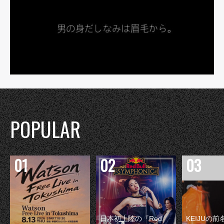
POPULAR
日本初上陸の『Red
KEIJUの