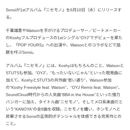
Sonsiが1stアルバム『ニセモノ』を6月10日（水）にリリースす
る。
千葉雄喜やWatsonを手がけるプロデューサー／ビートメーカー
のKoshyフルプロデュースの1stシングル“OYJ”でデビューを果た
し、『POP YOURS』への出演や、Watsonとのコラボなどで話
題を呼ぶSonsi。
アルバム『ニセモノ』には、Koshyはもちろんのこと、Watsonと
STUTSも参加。“OYJ”、“もったいないじゃん”といった既発曲に
加えて、KoshyとSTUTSの共作曲“思い通り”、Watson参加
の“Koshy Freestyle feat. Watson”、“OYJ Remix feat. Watson”、
SoundCloud時代からの人気曲“BBA in the House”といった強力
バンガーに加え、タイトル曲“ニセモノ”、そしてメロ系楽曲だと
いう“KANOYA”の全8曲を収録。ニセモノを纏い、ホンモノへと
昇華させるSonsiの圧倒的ポテンシャルを体感できる充実作との
こと。