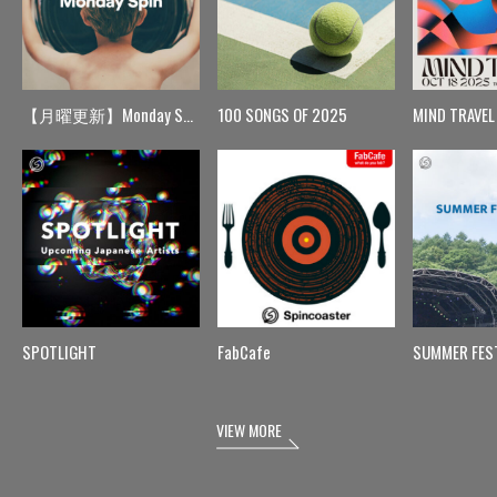
【月曜更新】Monday Spin
100 SONGS OF 2025
MIND TRAVEL
SPOTLIGHT
FabCafe
SUMMER FES
VIEW MORE