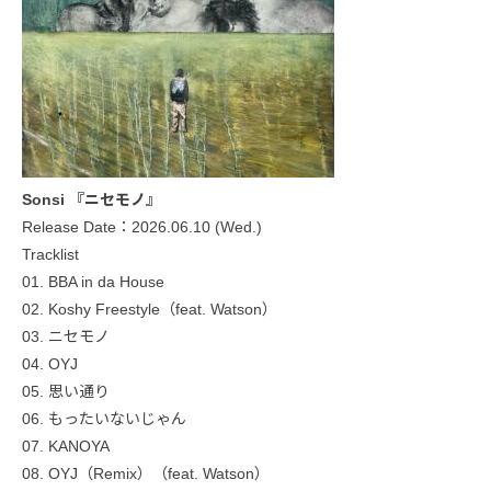
Sonsi 『ニセモノ』
Release Date：2026.06.10 (Wed.)
Tracklist
01. BBA in da House
02. Koshy Freestyle（feat. Watson）
03. ニセモノ
04. OYJ
05. 思い通り
06. もったいないじゃん
07. KANOYA
08. OYJ（Remix）（feat. Watson）