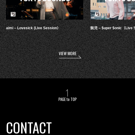
aimi – Lovesick (Live Session）
鋭児 – $uper $onic（Live 
VIEW MORE
PAGE to TOP
CONTACT