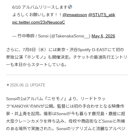
6/10 アルバムリリースします
よろしくお願いします！！
@imwatoson
@STUTS_atik
pic.twitter.com/23xNeuqcqC
— 竹中尊師 / Sonsi (@TakenakaSonsi__)
May 6, 2026
さらに、7月8日（水）には東京・渋谷Spotify O-EASTにて初の
単独公演『ホンモノ』も開催決定。チケットの最速先行エントリ
ーも本日からスタートしている。
▼2026.06.11 UPDATE
Sonsiの1stアルバム『ニセモノ』より、リードトラッ
ク“KANOYA”のMVが公開。監督には初の手合わせとなる映像作
家・井上青を起用。撮影はSonsiが今も暮らす鹿児島・鹿屋に超
大型クレーンカメラを持ち込み、母校や商店街などSonsiと所縁
のある場所で実施された。Sonsiのリアリズムと流麗なアルペジ