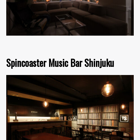
Spincoaster Music Bar Shinjuku