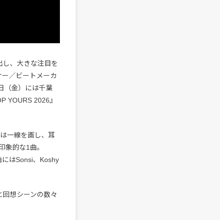
で進出し、大きな注目を
ーサー／ビートメーカ
月3日（金）には千葉
OURS 2026』
”とは一線を画し、耳
印象的な1曲。
Sonsi、Koshy
イポと回想シーンの数々