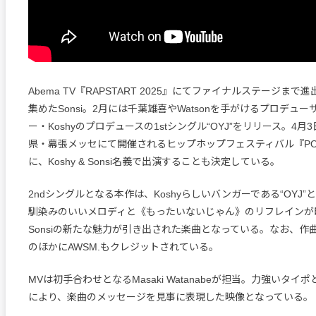
Abema TV『RAPSTART 2025』にてファイナルステージま
集めたSonsi。2月には千葉雄喜やWatsonを手がけるプロデュ
ー・Koshyのプロデュースの1stシングル“OYJ”をリリース。4
県・幕張メッセにて開催されるヒップホップフェスティバル『POP Y
に、Koshy & Sonsi名義で出演することも決定している。
2ndシングルとなる本作は、Koshyらしいバンガーである“OYJ
馴染みのいいメロディと《もったいないじゃん》のリフレインが
Sonsiの新たな魅力が引き出された楽曲となっている。なお、作曲には
のほかにAWSM.もクレジットされている。
MVは初手合わせとなるMasaki Watanabeが担当。力強いタ
により、楽曲のメッセージを見事に表現した映像となっている。