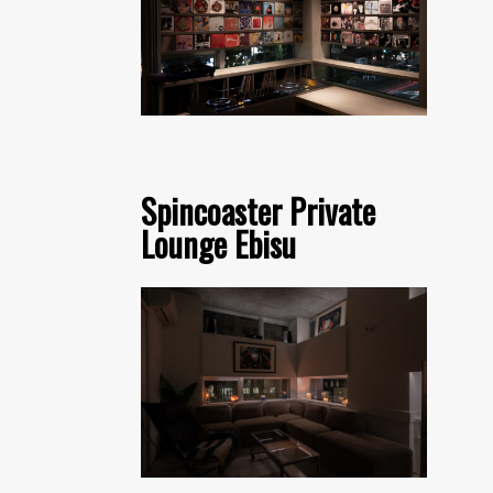
Spincoaster Private
Lounge Ebisu