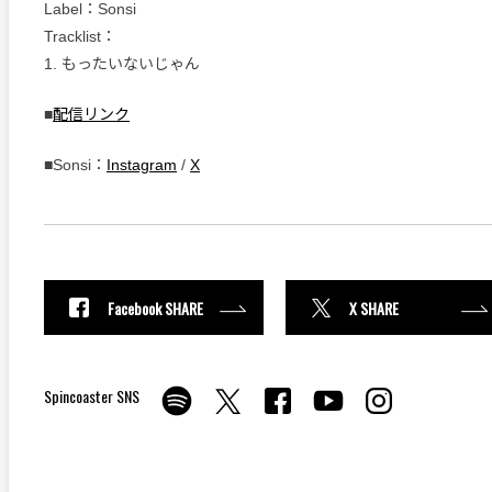
Label：Sonsi
Tracklist：
1. もったいないじゃん
■
配信リンク
■Sonsi：
Instagram
/
X
Facebook SHARE
X SHARE
Spincoaster SNS