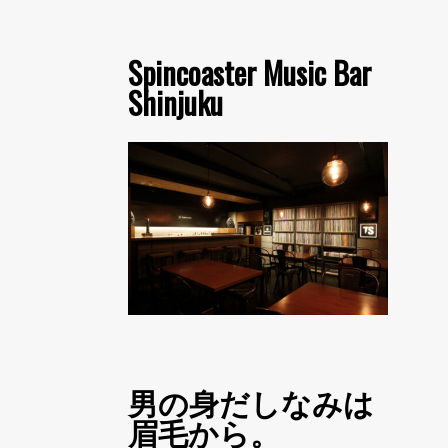
Spincoaster Music Bar
Shinjuku
男の身だしなみは
眉毛から。