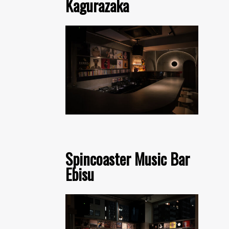
Kagurazaka
Spincoaster Music Bar
Ebisu