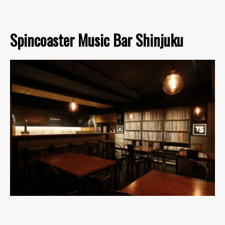
Spincoaster Music Bar Shinjuku