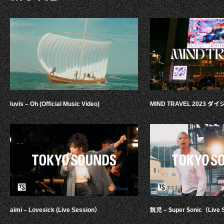
luvis – Oh (Official Music Video)
MIND TRAVEL 2023 
aimi – Lovesick (Live Session）
鋭児 – $uper $onic（Live 