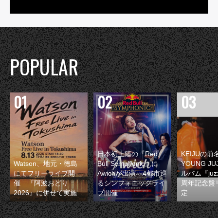
POPULAR
日本初上陸の『Red
KEIJUの
Watson、地元・徳島
Bull Symphonic』に
YOUNG JU
にてフリーライブ開
Awichが出演 4都市巡
ルバム『juzz
催 『阿波おどり
るシンフォニックライ
周年記念盤
2026』に併せて実施
ブ開催
定