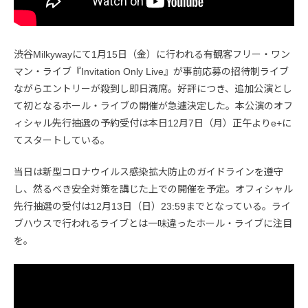
渋谷Milkywayにて1月15日（金）に行われる有観客フリー・ワン
マン・ライブ『Invitation Only Live』が事前応募の招待制ライブ
ながらエントリーが殺到し即日満席。好評につき、追加公演とし
て初となるホール・ライブの開催が急遽決定した。本公演のオフ
ィシャル先行抽選の予約受付は本日12月7日（月）正午よりe+に
てスタートしている。
当日は新型コロナウイルス感染拡大防止のガイドラインを遵守
し、然るべき安全対策を講じた上での開催を予定。オフィシャル
先行抽選の受付は12月13日（日）23:59までとなっている。ライ
ブハウスで行われるライブとは一味違ったホール・ライブに注目
を。