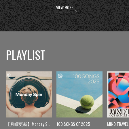
VIEW MORE
PLAYLIST
【月曜更新】Monday Spin
100 SONGS OF 2025
MIND TRAVEL