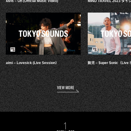
luvis – Oh (Official Music Video)
MIND TRAVEL 2023 
aimi – Lovesick (Live Session）
鋭児 – $uper $onic（Live 
VIEW MORE