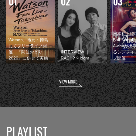
日本初上陸の
Watson、地元・徳島
Bull Symp
にてフリーライブ開
Awichが
催 『阿波おどり
INTERVIEW ｜
るシンフォ
2026』に併せて実施
RACH? × idom
ブ開催
VIEW MORE
PLAYLIST