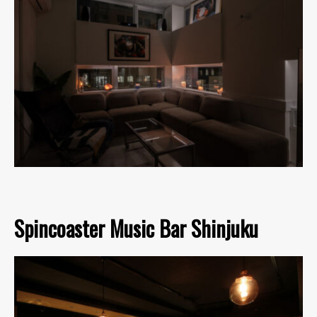
Spincoaster Music Bar Shinjuku