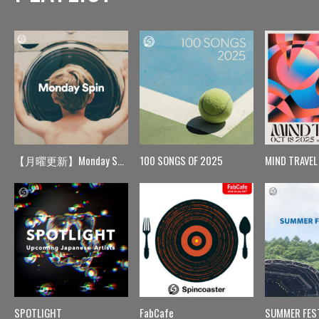
【月曜更新】Monday Spin
100 SONGS OF 2025
MIND TRAVEL
SPOTLIGHT
FabCafe
SUMMER FES