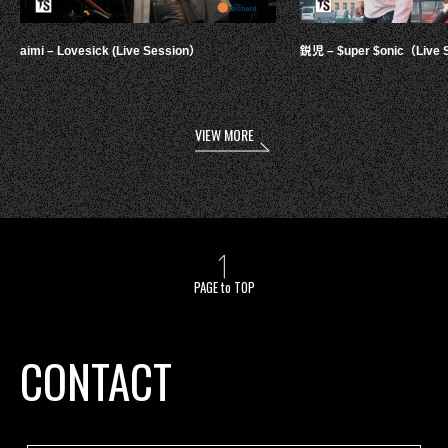
aimi – Lovesick (Live Session）
鋭児 – $uper $onic（Live 
VIEW MORE
PAGE to TOP
CONTACT