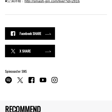
■公演詳細：
http://smash-jpn.com/live/?id=2816
Facebook SHARE
X SHARE
Spincoaster SNS
RECOMMEND