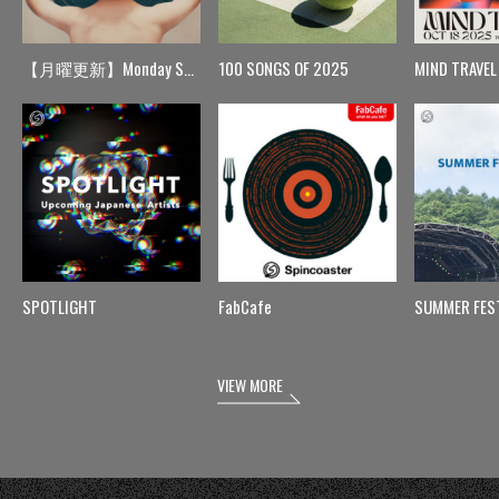
【月曜更新】Monday Spin
100 SONGS OF 2025
MIND TRAVEL
SPOTLIGHT
FabCafe
SUMMER FES
VIEW MORE