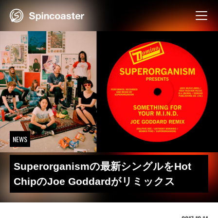
Skip
to
content
NEWS
Superorganismの最新シングルをHot
ChipのJoe Goddardがリミックス