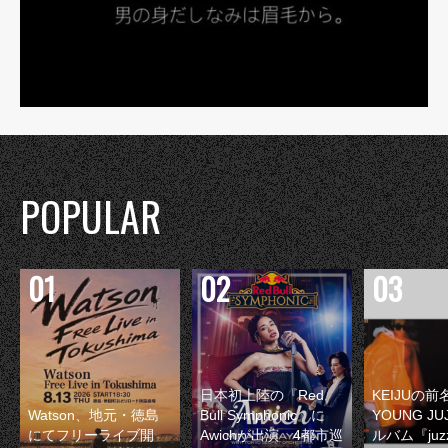
POPULAR
日本初上陸の『Red
KEIJUの
Watson、地元・徳島
Bull Symphonic』に
YOUNG JU
にてフリーライブ開
Awichが出演 4都市巡
ルバム『juzz