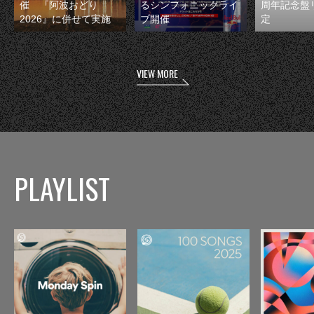
催 『阿波おどり
るシンフォニックライ
周年記念盤
2026』に併せて実施
ブ開催
定
VIEW MORE
PLAYLIST