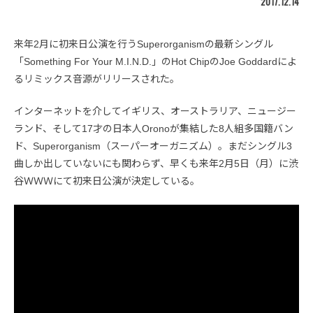
2017.12.14
来年2月に初来日公演を行うSuperorganismの最新シングル
「Something For Your M.I.N.D.」のHot ChipのJoe Goddardによ
るリミックス音源がリリースされた。
インターネットを介してイギリス、オーストラリア、ニュージー
ランド、そして17才の日本人Oronoが集結した8人組多国籍バン
ド、Superorganism（スーパーオーガニズム）。まだシングル3
曲しか出していないにも関わらず、早くも来年2月5日（月）に渋
谷ＷＷＷにて初来日公演が決定している。