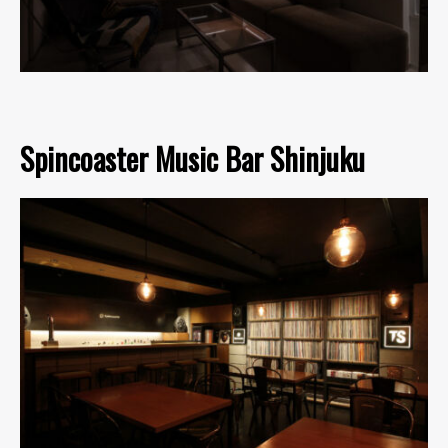
Spincoaster Music Bar Shinjuku