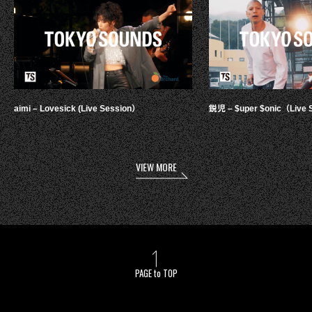
aimi – Lovesick (Live Session）
鋭児 – $uper $onic（Live 
VIEW MORE
PAGE to TOP