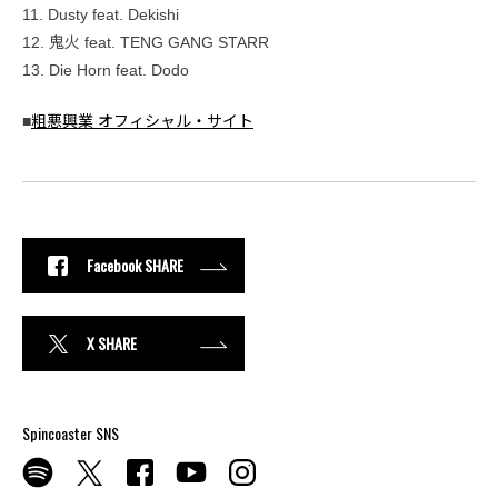
11. Dusty feat. Dekishi
12. 鬼火 feat. TENG GANG STARR
13. Die Horn feat. Dodo
■
粗悪興業 オフィシャル・サイト
Facebook SHARE
X SHARE
Spincoaster SNS