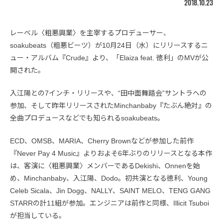
2018.10.23
レーベル〈粗悪興業〉を主宰するプロデューサー、
soakubeats（粗悪ビーツ）が10月24日（水）にリリースするニ
ュー・アルバム『Crude』より、「Elaiza feat. 徳利」のMVが公
開された。
入江陽との7インチ・リリースや、“田中面舞踏会”サントラへの
参加、そして昨年リリースされたMinchanbaby『たぶん絶対』の
全曲プロデュースなどでも知られるsoakubeats。
ECD、OMSB、MARIA、Cherry Brownなどが参加した前作
『Never Pay 4 Music』よりおよそ6年ぶりのリリースとなる本作
は、客演に〈粗悪興業〉メンバーであるDekishi、Onnenを始
め、Minchanbaby、入江陽、Dodo。初共演となる徳利、Young
Celeb Sicala、Jin Dogg、NALLY、SAINT MELO、TENG GANG
STARRの計11組が参加。エンジニアは前作と同様、Illicit Tsuboi
が担当している。