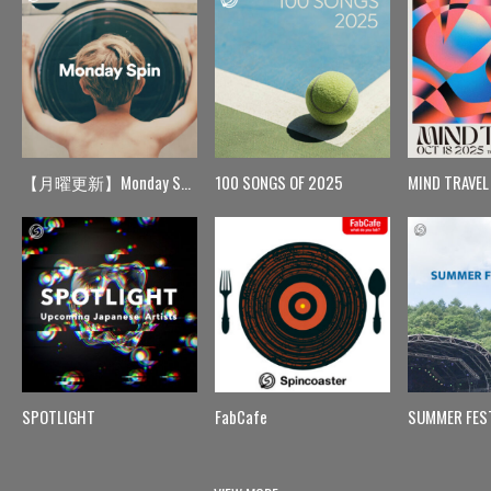
【月曜更新】Monday Spin
100 SONGS OF 2025
MIND TRAVEL
SPOTLIGHT
FabCafe
SUMMER FES