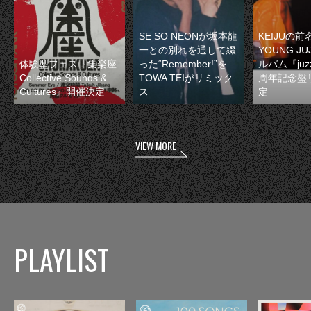
SE SO NEONが坂本龍
KEIJUの
一との別れを通して綴
YOUNG JU
体験型フェス『集楽座
った“Remember!”を
ルバム『juzz
Collective Sounds &
TOWA TEIがリミック
周年記念盤
Cultures』開催決定
ス
定
VIEW MORE
PLAYLIST