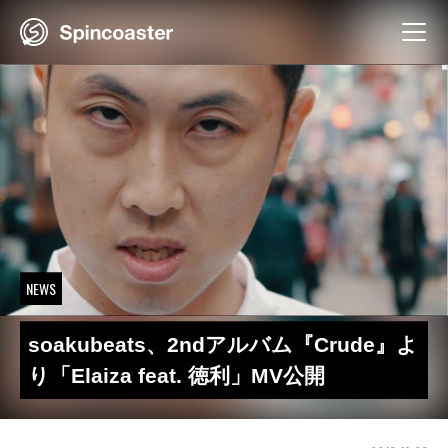
Skip
to
content
NEWS
soakubeats、2ndアルバム『Crude』よ
り「Elaiza feat. 徳利」MV公開