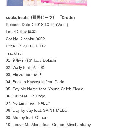
soakubeats（粗悪ビーツ） 『Crude』
Release Date：2018.10.24 (Wed.)
Label：粗悪興業
Cat.No.：soaku-0002
Price：￥2,000 ＋ Tax
Tracklist：
01. 神秘学概論 feat. Dekishi
02. Wally feat. 入江陽
03. Elaiza feat. 徳利
04. Back to Kawasaki feat. Dodo
05. Say My Name feat. Young Celeb Sicala
06. Fall feat. Jin Dogg
07. No Limit feat. NALLY
08. Day by day feat. SAINT MELO
09. Money feat. Onnen
10. Leave Me Alone feat. Onnen, Minchanbaby