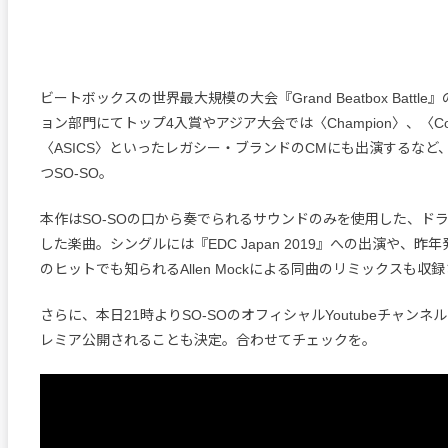
ビートボックスの世界最大規模の大会『Grand Beatbox Battl
ョン部門にてトップ4入賞やアジア大会では〈Champion〉、〈Coc
〈ASICS〉といったレガシー・ブランドのCMにも出演するなど
つSO-SO。
本作はSO-SOの口から奏でられるサウンドのみを使用した、ド
した楽曲。シングルには『EDC Japan 2019』への出演や、昨年発
のヒットでも知られるAllen Mockによる同曲のリミックスも収
さらに、本日21時よりSO-SOのオフィシャルYoutubeチャンネ
レミア公開されることも決定。合わせてチェックを。