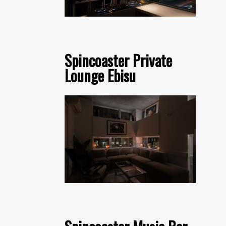
Spincoaster Private
Lounge Ebisu