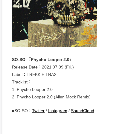
SO-SO 『Phycho Looper 2.0』
Release Date：2021.07.09 (Fri.)
Label：TREKKIE TRAX
Tracklist：
1. Phycho Looper 2.0
2. Phycho Looper 2.0 (Allen Mock Remix)
■SO-SO：
Twitter
/
Instagram
/
SoundCloud