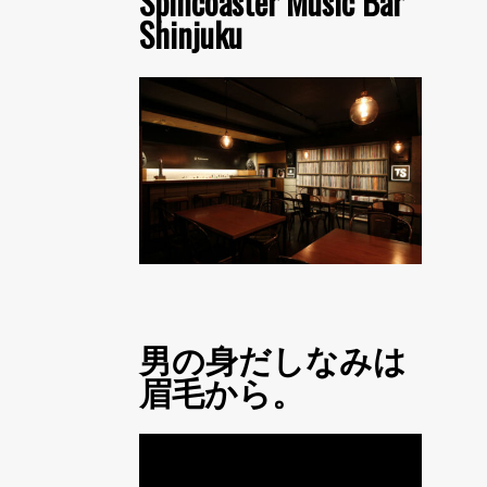
Spincoaster Music Bar
Shinjuku
男の身だしなみは
眉毛から。