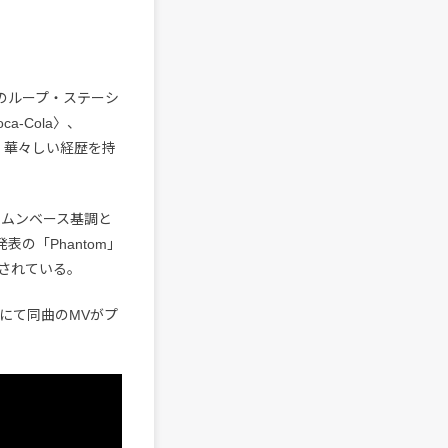
e』のループ・ステーシ
a-Cola〉、
、華々しい経歴を持
ラムンベース基調と
表の「Phantom」
録されている。
ルにて同曲のMVがプ