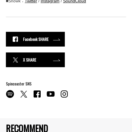
■Snowk：
Twitter
/
Instagram
/
SoundCloud
Facebook SHARE
X SHARE
Spincoaster SNS
RECOMMEND