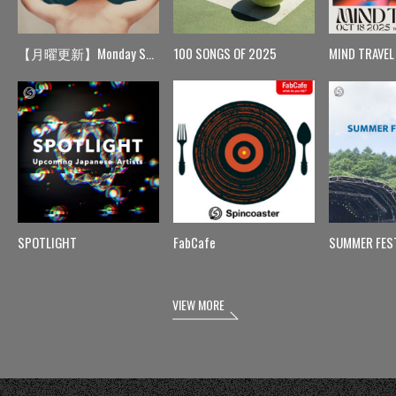
【月曜更新】Monday Spin
100 SONGS OF 2025
MIND TRAVEL
SPOTLIGHT
FabCafe
SUMMER FES
VIEW MORE