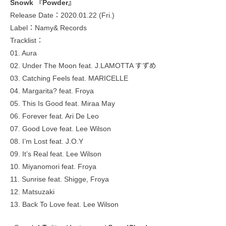
Snowk 『Powder』
Release Date：2020.01.22 (Fri.)
Label：Namy& Records
Tracklist：
01. Aura
02. Under The Moon feat. J.LAMOTTA すずめ
03. Catching Feels feat. MARICELLE
04. Margarita? feat. Froya
05. This Is Good feat. Miraa May
06. Forever feat. Ari De Leo
07. Good Love feat. Lee Wilson
08. I’m Lost feat. J.O.Y
09. It’s Real feat. Lee Wilson
10. Miyanomori feat. Froya
11. Sunrise feat. Shigge, Froya
12. Matsuzaki
13. Back To Love feat. Lee Wilson