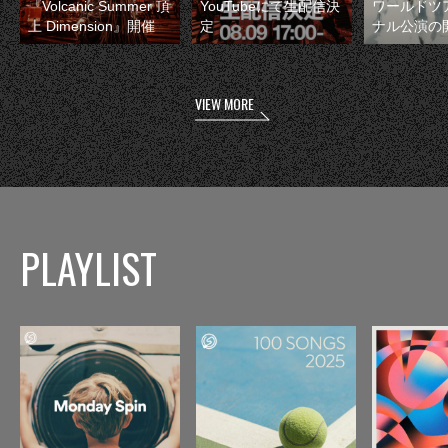
『Volcanic Summer 頂
YouTubeにて生配信決
ワールドツ
上 Dimension』開催
定
ナル公演の
VIEW MORE
PLAYLIST