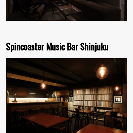
Spincoaster Music Bar Shinjuku