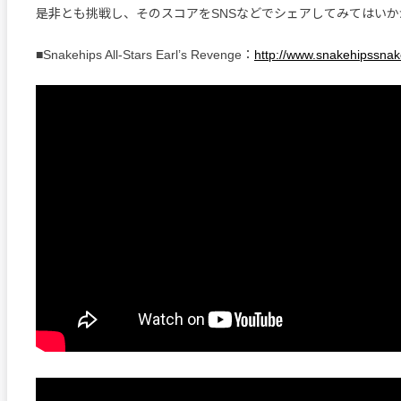
是非とも挑戦し、そのスコアをSNSなどでシェアしてみてはいか
■Snakehips All-Stars Earl’s Revenge：
http://www.snakehipssna