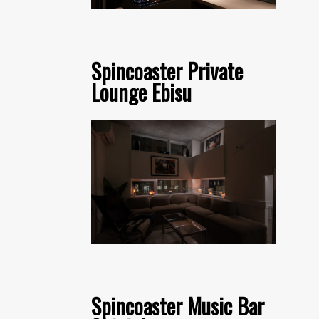
Spincoaster Private
Lounge Ebisu
Spincoaster Music Bar