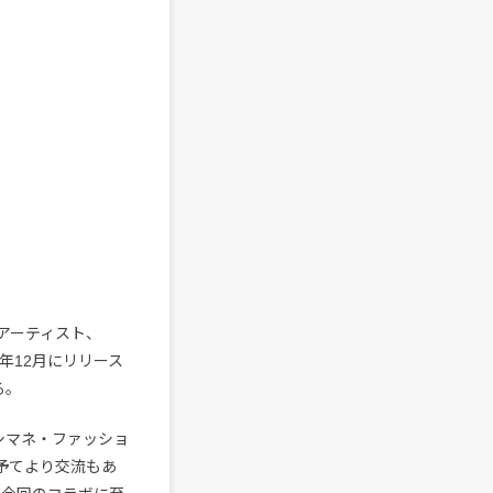
アーティスト、
は昨年12月にリリース
る。
シマネ・ファッショ
は予てより交流もあ