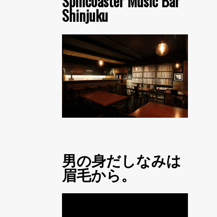
Spincoaster Music Bar
Shinjuku
男の身だしなみは
眉毛から。