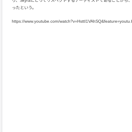
り、Skyraにとってリスペクトするアーティストであることから
ったという。
https://www.youtube.com/watch?v=HsttI1VAhSQ&feature=youtu.