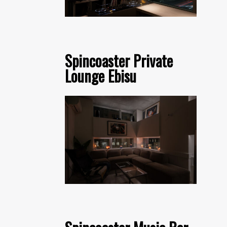
Spincoaster Private
Lounge Ebisu