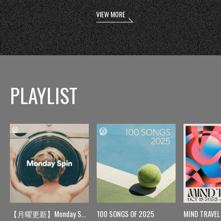
VIEW MORE
PLAYLIST
【月曜更新】Monday Spin
100 SONGS OF 2025
MIND TRAVEL