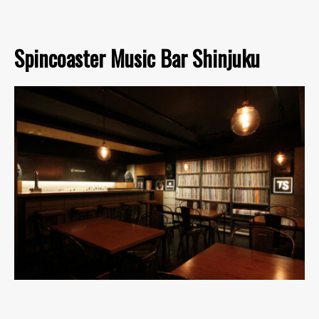
Spincoaster Music Bar Shinjuku