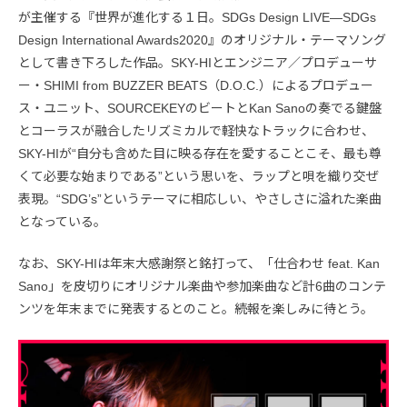
が主催する『世界が進化する１日。SDGs Design LIVE―SDGs
Design International Awards2020』のオリジナル・テーマソング
として書き下ろした作品。SKY-HIとエンジニア／プロデューサ
ー・SHIMI from BUZZER BEATS（D.O.C.）によるプロデュー
ス・ユニット、SOURCEKEYのビートとKan Sanoの奏でる鍵盤
とコーラスが融合したリズミカルで軽快なトラックに合わせ、
SKY-HIが“自分も含めた目に映る存在を愛することこそ、最も尊
くて必要な始まりである”という思いを、ラップと唄を織り交ぜ
表現。“SDG’s”というテーマに相応しい、やさしさに溢れた楽曲
となっている。
なお、SKY-HIは年末大感謝祭と銘打って、「仕合わせ feat. Kan
Sano」を皮切りにオリジナル楽曲や参加楽曲など計6曲のコンテ
ンツを年末までに発表するとのこと。続報を楽しみに待とう。