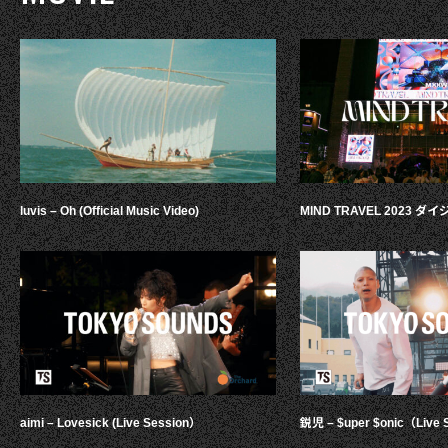
luvis – Oh (Official Music Video)
MIND TRAVEL 2023 
aimi – Lovesick (Live Session）
鋭児 – $uper $onic（Live 