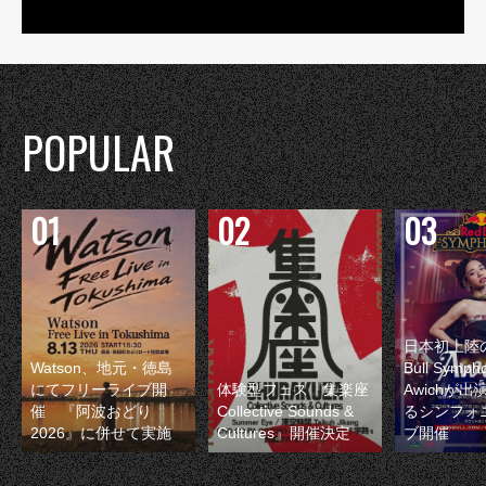
POPULAR
日本初上陸の
Watson、地元・徳島
Bull Symp
にてフリーライブ開
体験型フェス『集楽座
Awichが
催 『阿波おどり
Collective Sounds &
るシンフォ
2026』に併せて実施
Cultures』開催決定
ブ開催