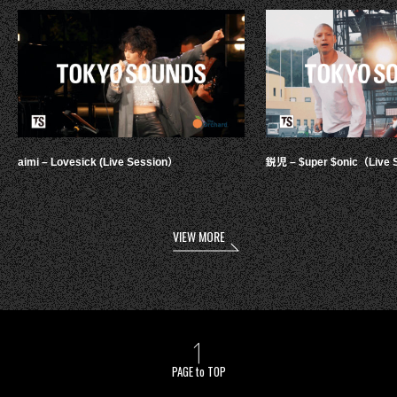
aimi – Lovesick (Live Session）
鋭児 – $uper $onic（Live 
VIEW MORE
PAGE to TOP