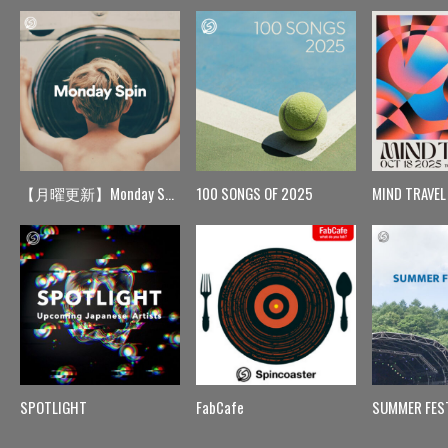
【月曜更新】Monday Spin
100 SONGS OF 2025
MIND TRAVEL
SPOTLIGHT
FabCafe
SUMMER FES