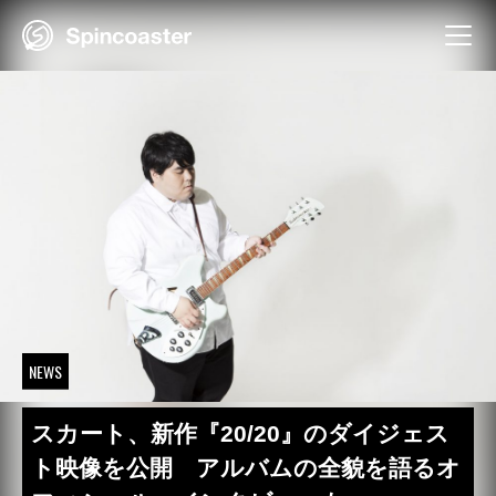
Skip
to
content
NEWS
スカート、新作『20/20』のダイジェス
ト映像を公開 アルバムの全貌を語るオ