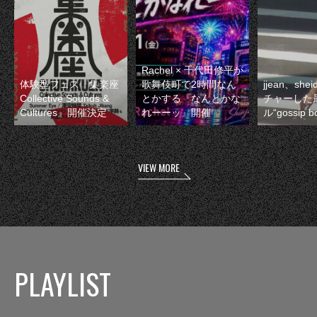
Rachel × 千代田修平が
体験型フェス『集楽座
歌舞伎町で2時間なん
jjean、sh
Collective Sounds &
とかする『なんとかな
チャーした
Cultures』開催決定
れーーッ』開催
ル“gossip 
VIEW MORE
PLAYLIST