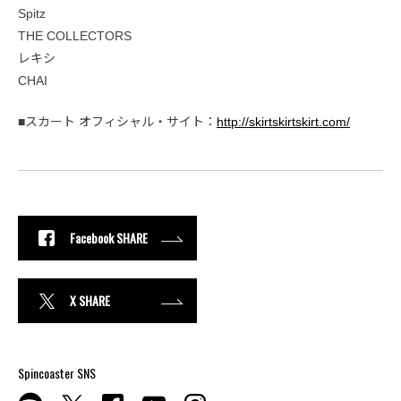
Spitz
THE COLLECTORS
レキシ
CHAI
■スカート オフィシャル・サイト：
http://skirtskirtskirt.com/
Facebook SHARE
X SHARE
Spincoaster SNS