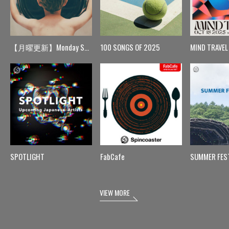
【月曜更新】Monday Spin
100 SONGS OF 2025
MIND TRAVEL
SPOTLIGHT
FabCafe
SUMMER FES
VIEW MORE