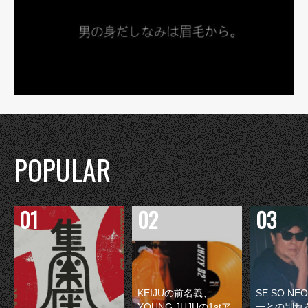
POPULAR
KEIJUの前名義、
SE SO N
YOUNG JUJUの1stア
一との別れ