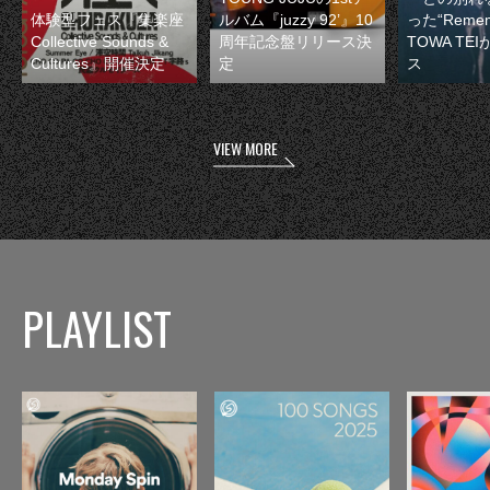
体験型フェス『集楽座
ルバム『juzzy 92’』10
った“Remem
Collective Sounds &
周年記念盤リリース決
TOWA TE
Cultures』開催決定
定
ス
VIEW MORE
PLAYLIST