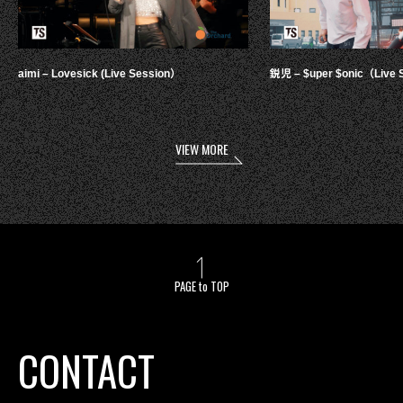
aimi – Lovesick (Live Session）
鋭児 – $uper $onic（Live 
VIEW MORE
PAGE to TOP
CONTACT