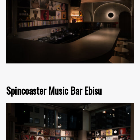
Spincoaster Music Bar Ebisu