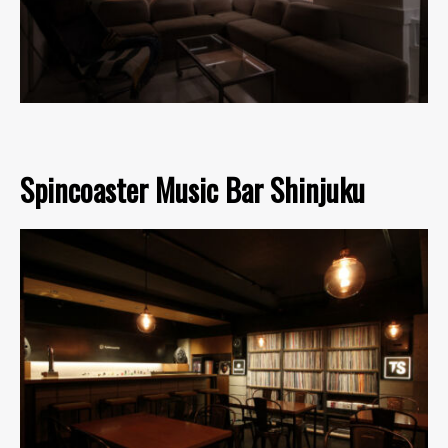
Spincoaster Music Bar Shinjuku