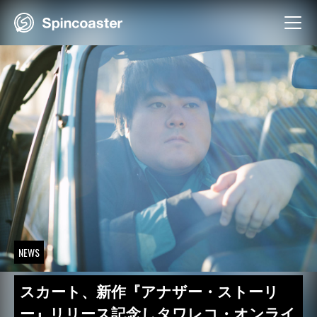
Skip
to
content
NEWS
スカート、新作『アナザー・ストーリ
ー』リリース記念しタワレコ・オンライ