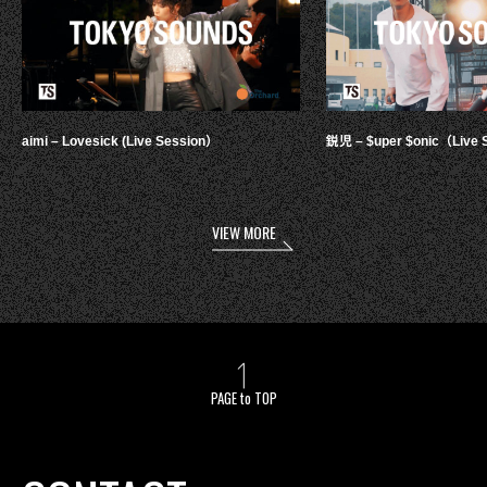
aimi – Lovesick (Live Session）
鋭児 – $uper $onic（Live 
VIEW MORE
PAGE to TOP