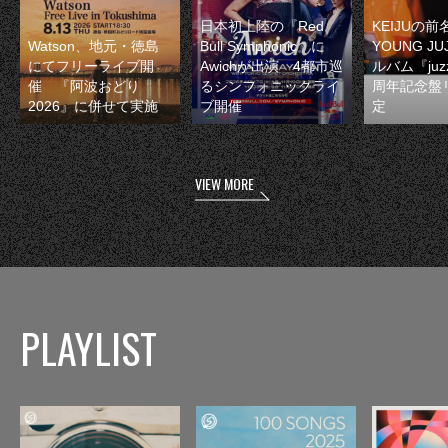
日本初上陸の『Red
KEIJUの
Watson、地元・徳島
Bull Symphonic』に
YOUNG JU
にてフリーライブ開
Awichが出演 4都市巡
ルバム『juzz
催 『阿波おどり
るシンフォニックライ
周年記念盤
2026』に併せて実施
ブ開催
定
VIEW MORE
PLAYLIST