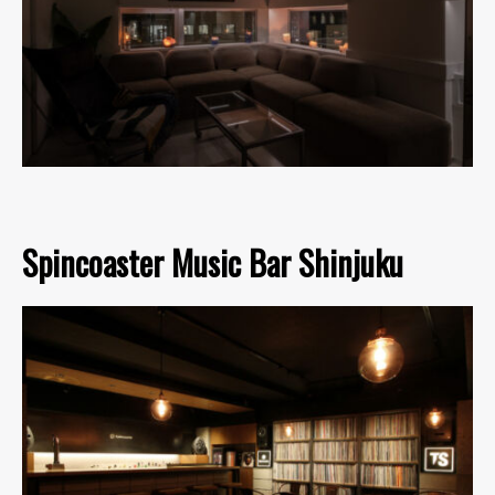
Spincoaster Music Bar Shinjuku