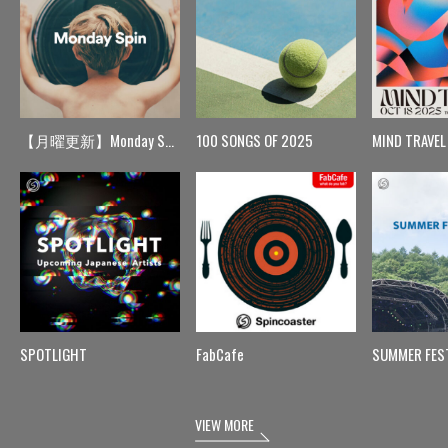
【月曜更新】Monday Spin
100 SONGS OF 2025
MIND TRAVEL
SPOTLIGHT
FabCafe
SUMMER FES
VIEW MORE