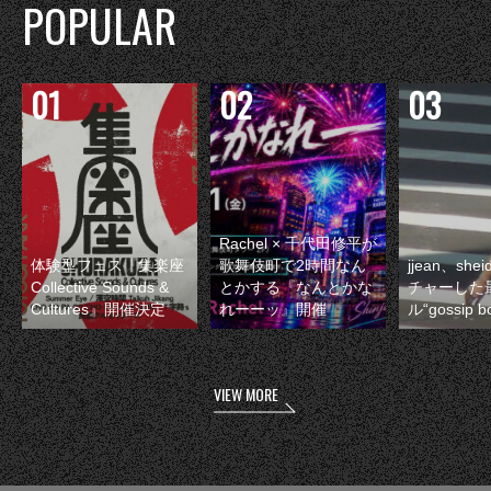
POPULAR
Rachel × 千代田修平が
体験型フェス『集楽座
歌舞伎町で2時間なん
jjean、sh
Collective Sounds &
とかする『なんとかな
チャーした
Cultures』開催決定
れーーッ』開催
ル“gossip 
VIEW MORE