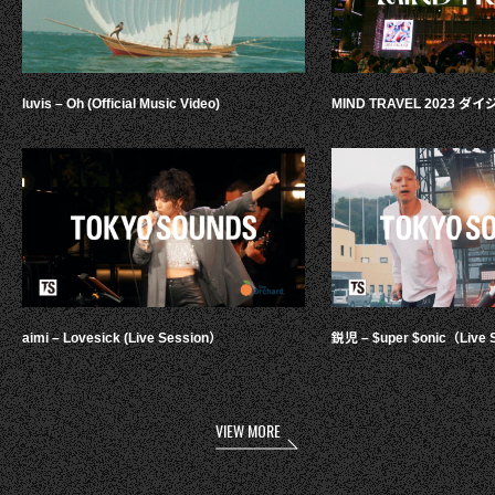
luvis – Oh (Official Music Video)
MIND TRAVEL 2023 
aimi – Lovesick (Live Session）
鋭児 – $uper $onic（Live 
VIEW MORE