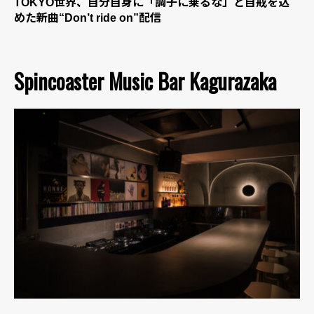
TOKYO世界、自分自身に「調子に乗るな」と自戒を込
めた新曲“Don’t ride on”配信
Spincoaster Music Bar Kagurazaka