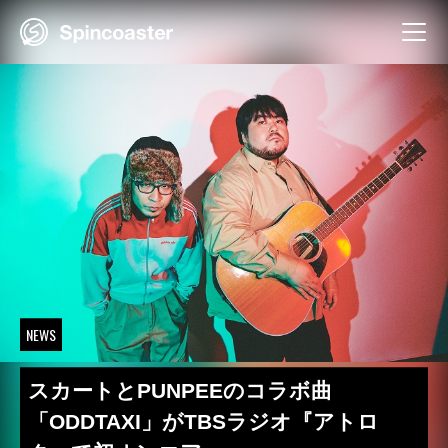
Skip
to
content
NEWS
スカートとPUNPEEのコラボ曲
「ODDTAXI」がTBSラジオ『アトロ