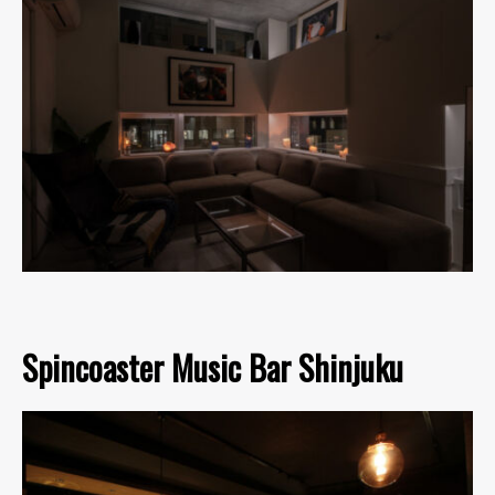
Spincoaster Music Bar Shinjuku