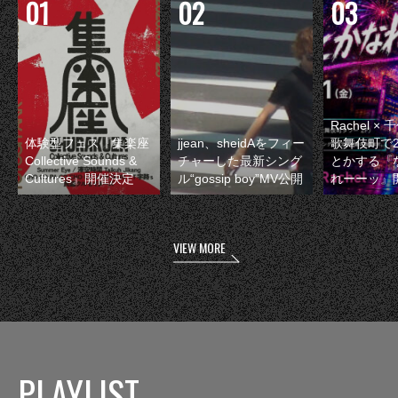
Rachel 
体験型フェス『集楽座
jjean、sheidAをフィー
歌舞伎町で
Collective Sounds &
チャーした最新シング
とかする『
Cultures』開催決定
ル“gossip boy”MV公開
れーーッ』
VIEW MORE
PLAYLIST