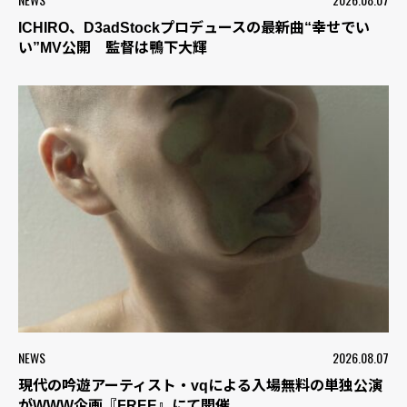
ICHIRO、D3adStockプロデュースの最新曲“幸せでい
い”MV公開 監督は鴨下大輝
NEWS
2026.08.07
現代の吟遊アーティスト・vqによる入場無料の単独公演
がWWW企画『FREE』にて開催