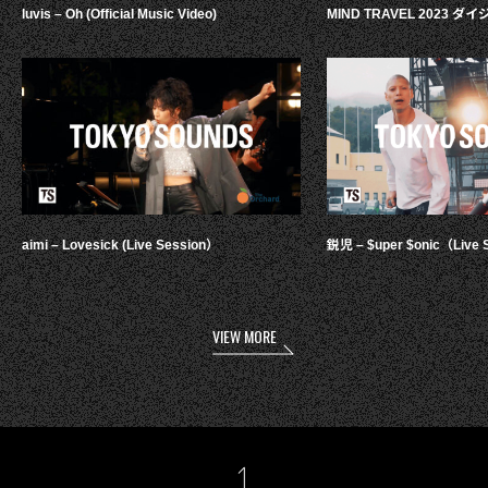
luvis – Oh (Official Music Video)
MIND TRAVEL 2023 
aimi – Lovesick (Live Session）
鋭児 – $uper $onic（Live 
VIEW MORE