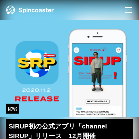
Skip
to
content
NEWS
SIRUP初の公式アプリ「channel
SIRUP」リリース 12月開催