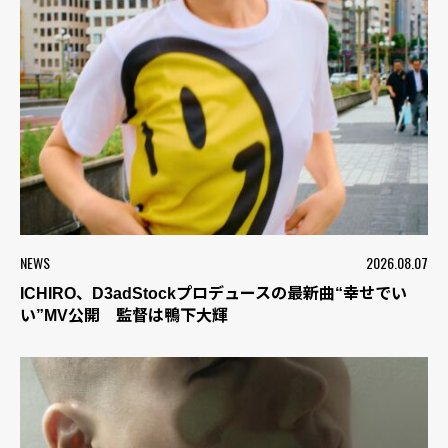
NEWS
2026.08.07
ICHIRO、D3adStockプロデュースの最新曲“幸せでい
い”MV公開 監督は鴨下大輝