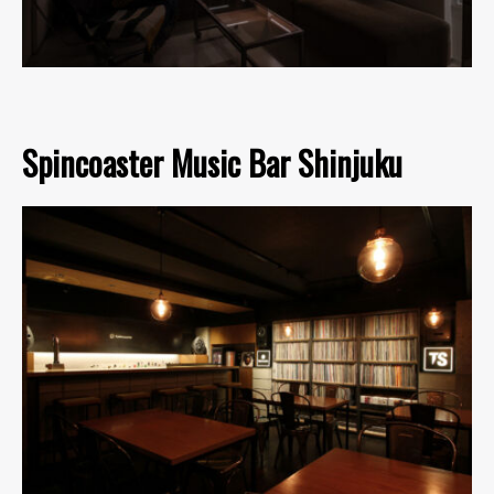
Spincoaster Music Bar Shinjuku