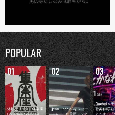
POPULAR
Rachel 
体験型フェス『集楽座
jjean、sheidAをフィー
歌舞伎町で
Collective Sounds &
チャーした最新シング
とかする『