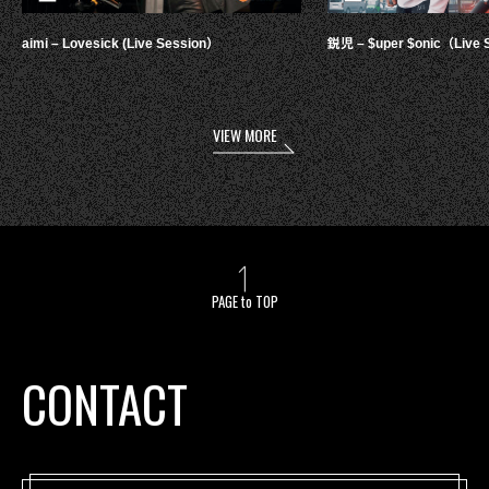
aimi – Lovesick (Live Session）
鋭児 – $uper $onic（Live 
VIEW MORE
PAGE to TOP
CONTACT