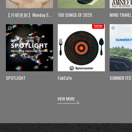
【月曜更新】Monday Spin
100 SONGS OF 2025
MIND TRAVEL
SPOTLIGHT
FabCafe
SUMMER FES
VIEW MORE