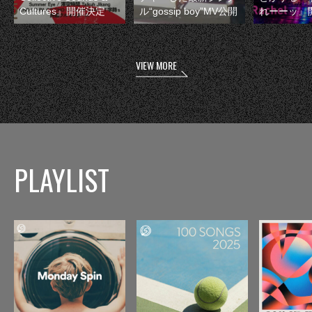
Cultures』開催決定
ル“gossip boy”MV公開
れーーッ』
VIEW MORE
PLAYLIST