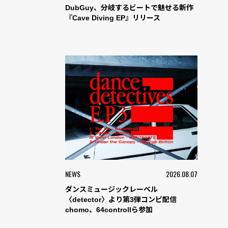
DubGuy、分岐するビートで魅せる新作
『Cave Diving EP』リリース
NEWS
2026.08.07
ダンスミュージックレーベル
〈detector〉より第3弾コンピ配信
chomo、64controllら参加