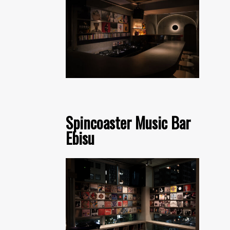
Spincoaster Music Bar
Ebisu