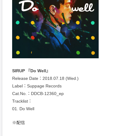
SIRUP 『Do Well』
Release Date：2018.07.18 (Wed.)
Label：Suppage Records
Cat.No.：DDCB-12360_ep
Tracklist：
01. Do Well
※配信