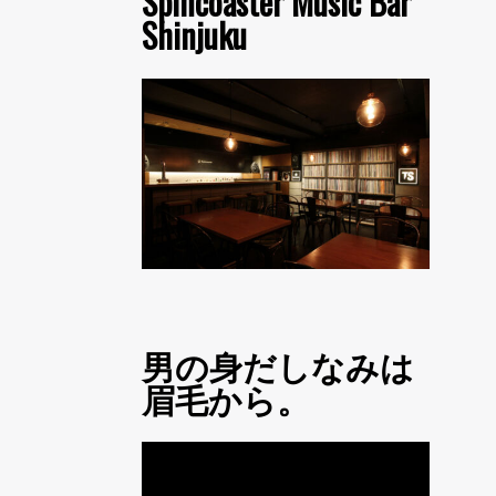
Spincoaster Music Bar
Shinjuku
男の身だしなみは
眉毛から。