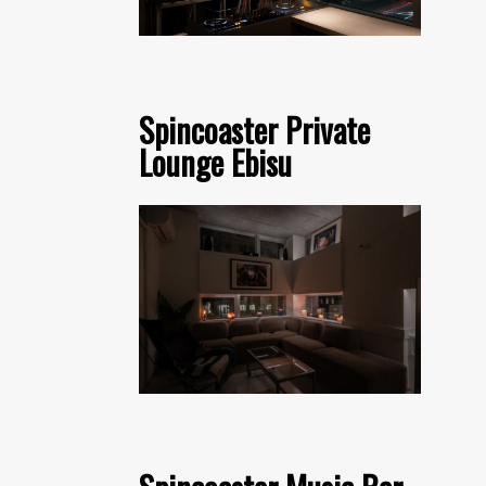
Spincoaster Private
Lounge Ebisu