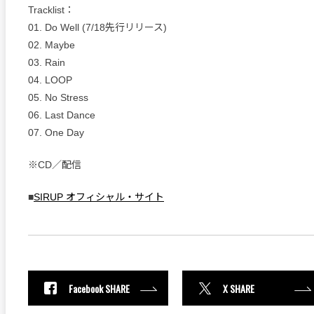
Tracklist：
01. Do Well (7/18先行リリース)
02. Maybe
03. Rain
04. LOOP
05. No Stress
06. Last Dance
07. One Day
※CD／配信
■
SIRUP オフィシャル・サイト
Facebook SHARE
X SHARE