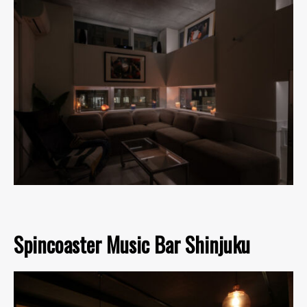
Spincoaster Music Bar Shinjuku