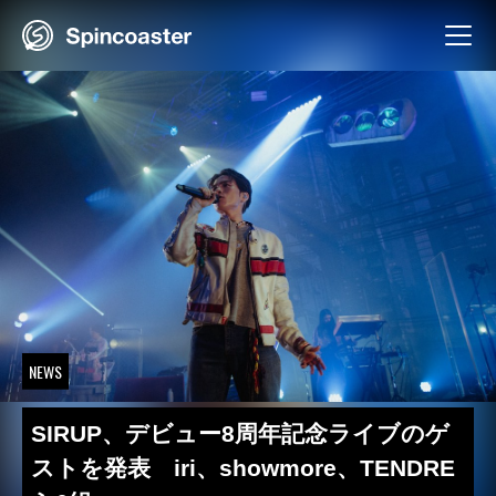
Skip
to
content
NEWS
SIRUP、デビュー8周年記念ライブのゲ
ストを発表 iri、showmore、TENDRE