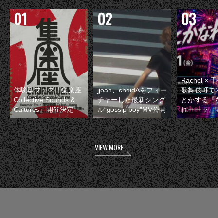
Rachel 
体験型フェス『集楽座
jjean、sheidAをフィー
歌舞伎町で
Collective Sounds &
チャーした最新シング
とかする『
Cultures』開催決定
ル“gossip boy”MV公開
れーーッ』
VIEW MORE