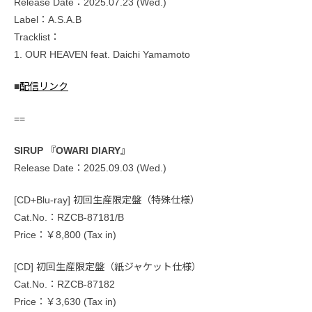
Release Date：2025.07.23 (Wed.)
Label：A.S.A.B
Tracklist：
1. OUR HEAVEN feat. Daichi Yamamoto
■
配信リンク
==
SIRUP 『OWARI DIARY』
Release Date：2025.09.03 (Wed.)
[CD+Blu-ray] 初回生産限定盤（特殊仕様）
Cat.No.：RZCB-87181/B
Price：￥8,800 (Tax in)
[CD] 初回生産限定盤（紙ジャケット仕様）
Cat.No.：RZCB-87182
Price：￥3,630 (Tax in)