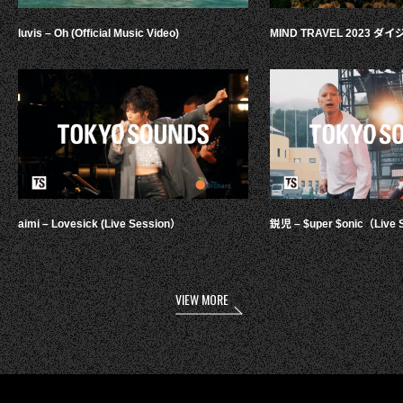
luvis – Oh (Official Music Video)
MIND TRAVEL 2023 
aimi – Lovesick (Live Session）
鋭児 – $uper $onic（Live 
VIEW MORE