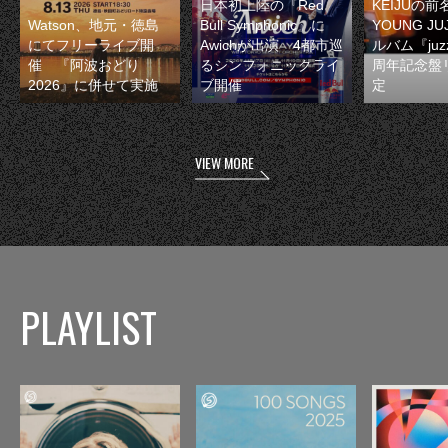
日本初上陸の『Red
KEIJUの
Watson、地元・徳島
Bull Symphonic』に
YOUNG JU
にてフリーライブ開
Awichが出演 4都市巡
ルバム『juzz
催 『阿波おどり
るシンフォニックライ
周年記念盤
2026』に併せて実施
ブ開催
定
VIEW MORE
PLAYLIST