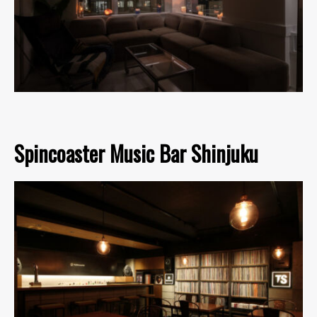
Spincoaster Music Bar Shinjuku