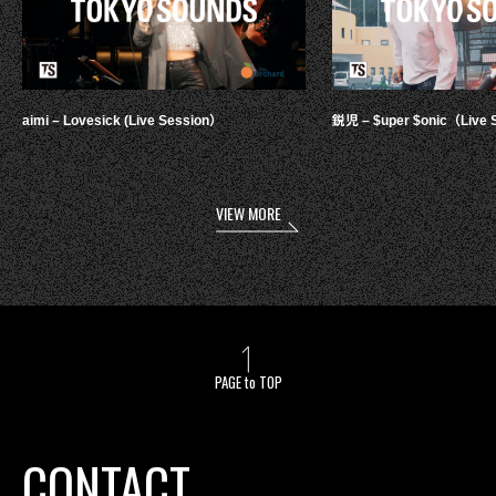
aimi – Lovesick (Live Session）
鋭児 – $uper $onic（Live 
VIEW MORE
PAGE to TOP
CONTACT