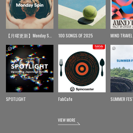
【月曜更新】Monday Spin
100 SONGS OF 2025
MIND TRAVEL
SPOTLIGHT
FabCafe
SUMMER FES
VIEW MORE