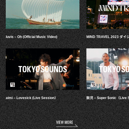
luvis – Oh (Official Music Video)
MIND TRAVEL 2023 
aimi – Lovesick (Live Session）
鋭児 – $uper $onic（Live 
VIEW MORE