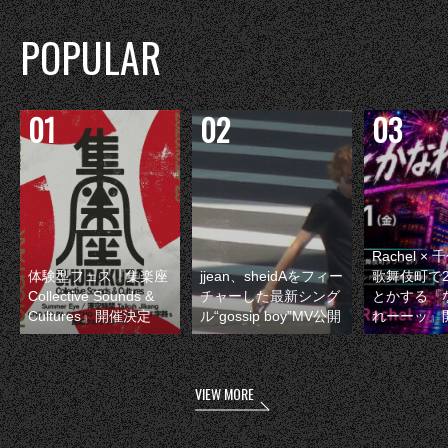
POPULAR
Rachel 
体験型フェス『集楽座
jjean、sheidAをフィー
歌舞伎町で
Collective Sounds &
チャーした最新シング
とかする『
Cultures』開催決定
ル“gossip boy”MV公開
れーーッ』
VIEW MORE