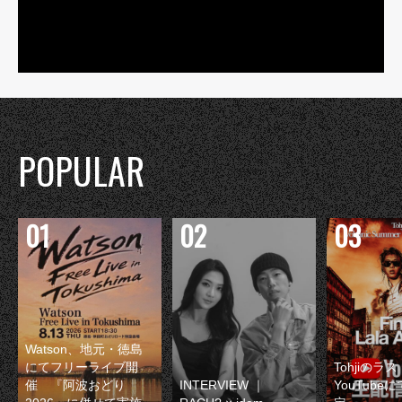
POPULAR
Watson、地元・徳島
にてフリーライブ開
Tohjiのラ
催 『阿波おどり
INTERVIEW ｜
YouTube