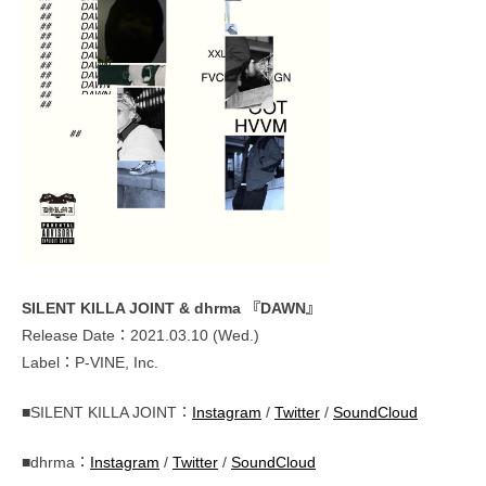
SILENT KILLA JOINT & dhrma 『DAWN』
Release Date：2021.03.10 (Wed.)
Label：P-VINE, Inc.
■SILENT KILLA JOINT：
Instagram
/
Twitter
/
SoundCloud
■dhrma：
Instagram
/
Twitter
/
SoundCloud