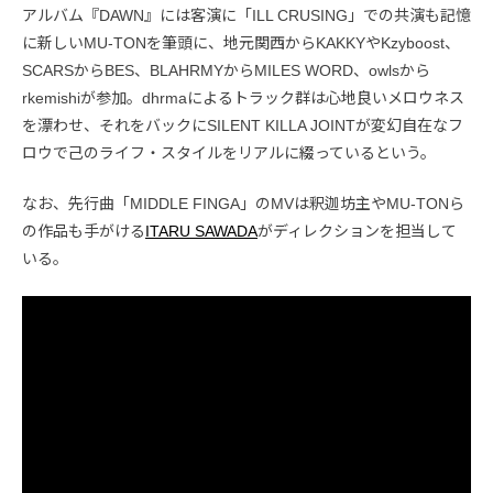
アルバム『DAWN』には客演に「ILL CRUSING」での共演も記憶
に新しいMU-TONを筆頭に、地元関西からKAKKYやKzyboost、
SCARSからBES、BLAHRMYからMILES WORD、owlsから
rkemishiが参加。dhrmaによるトラック群は心地良いメロウネス
を漂わせ、それをバックにSILENT KILLA JOINTが変幻自在なフ
ロウで己のライフ・スタイルをリアルに綴っているという。
なお、先行曲「MIDDLE FINGA」のMVは釈迦坊主やMU-TONら
の作品も手がける
ITARU SAWADA
がディレクションを担当して
いる。