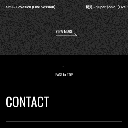
aimi – Lovesick (Live Session）
鋭児 – $uper $onic（Live 
VIEW MORE
PAGE to TOP
CONTACT