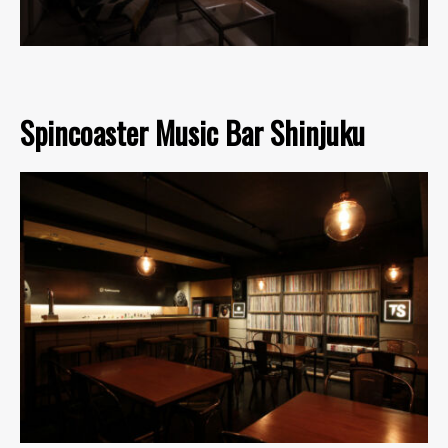
Spincoaster Music Bar Shinjuku