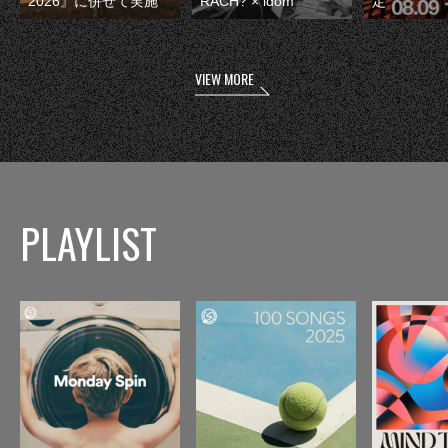
2026』に併せて実施
RACH? × idom
定
VIEW MORE
PLAYLIST