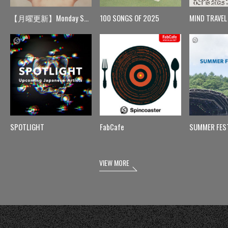
【月曜更新】Monday Spin
100 SONGS OF 2025
MIND TRAVEL
SPOTLIGHT
FabCafe
SUMMER FES
VIEW MORE