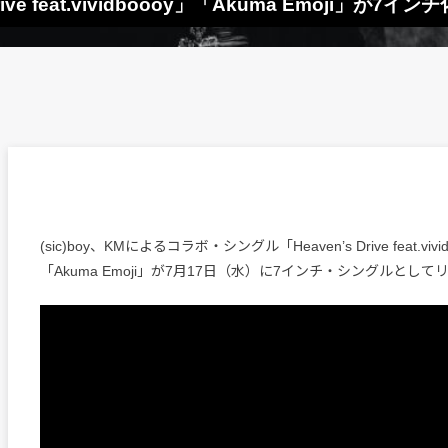
 Drive feat.vividboooy」「Akuma Emoji」が
(sic)boy、KMによるコラボ・シングル「Heaven’s Drive feat.vivi
「Akuma Emoji」が7月17日（水）に7インチ・シングルとし