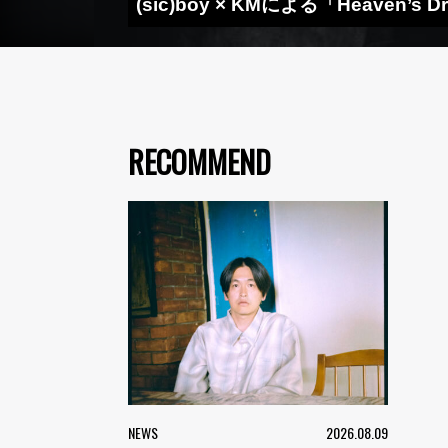
(sic)boy × KMによる「Heaven’s
RECOMMEND
NEWS
2026.08.09