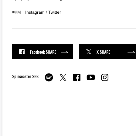
■KM：
Instagram
/
Twitter
Facebook SHARE
X SHARE
Spincoaster SNS