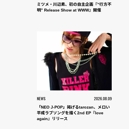
ミツメ・川辺素、初の自主企画『“行方不
明” Release Show at WWW』開催
NEWS
2026.08.09
「NEO J-POP」掲げるtarozan、メロい
平成ラブソングを描く2nd EP『love
again』リリース