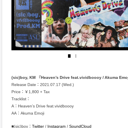
(sic)boy, KM 『Heaven’s Drive feat.vividboooy / Akuma Emo
Release Date：2021.07.17 (Wed.)
Price：￥1,800 + Tax
Tracklist：
A：Heaven’s Drive feat.vividboooy
AA：Akuma Emoji
■(sic)boy：
Twitter
/
Instagram
/
SoundCloud