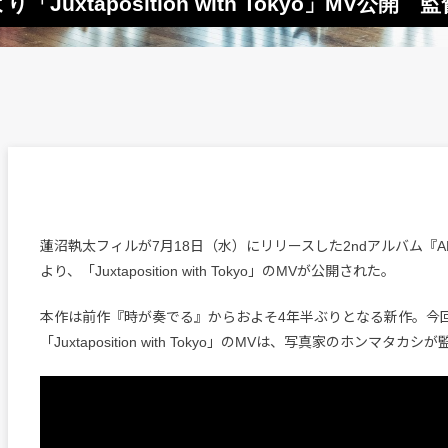
Juxtaposition with Tokyo」MV
蓮沼執太フィルが7月18日（水）にリリースした2ndアルバム『ANT
より、「Juxtaposition with Tokyo」のMVが公開された。
本作は前作『時が奏でる』からおよそ4年半ぶりとなる新作。今
「Juxtaposition with Tokyo」のMVは、写真家のホンマタ