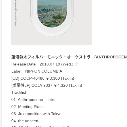
蓮沼執太フィルハーモニック・オーケストラ 『ANTHROPOCEN
Release Date：2018.07.18 (Wed.) ※
Label：NIPPON COLUMBIA
[CD] COCP-40486 ￥3,300 (Tax in)
[重量盤LP] COJA-9337 ￥4,320 (Tax in)
Tracklist：
01. Anthropocene – intro
02. Meeting Place
03. Juxtaposition with Tokyo
04. the unseen