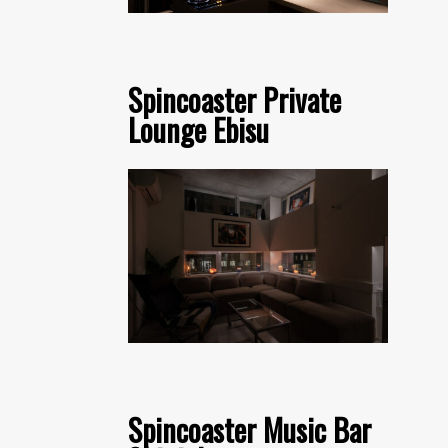
Spincoaster Private
Lounge Ebisu
Spincoaster Music Bar