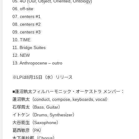
05. 4O (Our, Object, Oriented, Ontology)
06. off-site
07. centers #1
08. centers #2
09. centers #3
10. TIME
11. Bridge Suites
12. NEW
13. Anthropocene – outro
※LPは8月15日（水）リリース
■蓮沼執太フィルハーモニック・オーケストラ メンバー：
蓮沼執太（conduct, compose, keyboards, vocal）
石塚周太（Bass, Guitar）
イトケン（Drums, Synthesizer）
大谷能生（Saxophone）
葛西敏彦（PA）
木下美紗都（Chorus）