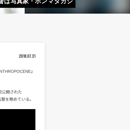
公開 監督は写真家・ホンマタカシ
2018.07.31
HROPOCENE』
回公開された
カシが監督を務めている。