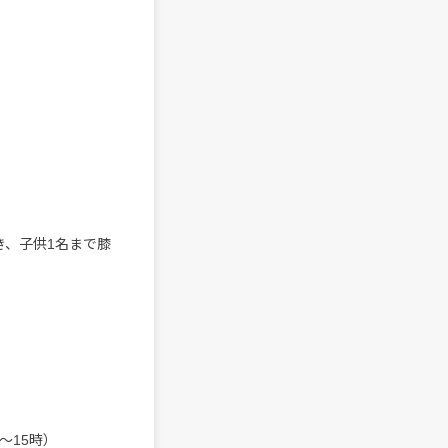
き、子供1名まで膝
2〜15時）