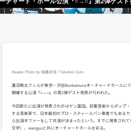
aオーチャード・ホール公演『○→○』第2弾ゲス
Header Photo by 後藤武浩 / Takehiro Goto
蓮沼執太フィルが東京・渋谷Bunkamuraオーチャードホールにて
開催する公演『○→○』の第2弾ゲスト発表が行われた。
今回新たに出演が発表されのはヤン富田。前衛音楽からポップ・
する音楽家で、日本最初のプロ・スティールパン奏者でもあるヤ
ら出演オファーをして共演が決まったという。すでに発表されて
文学）、xiangyuと共にオーチャードホールを彩る。