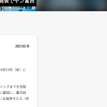
ト発表でヤン富田
2021.03.19
4月23日（金）に
ソングまでを包括
ン富田に、蓮沼自
いる塩塚モエカ（羊