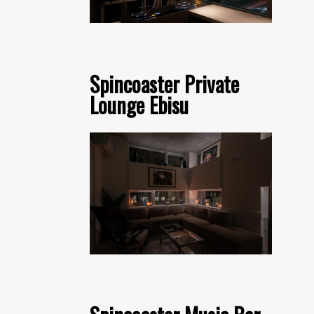
Spincoaster Private
Lounge Ebisu