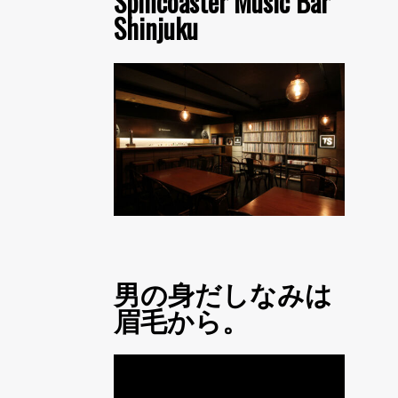
Spincoaster Music Bar
Shinjuku
男の身だしなみは
眉毛から。