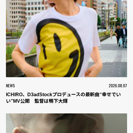
NEWS
2026.08.07
ICHIRO、D3adStockプロデュースの最新曲“幸せでい
い”MV公開 監督は鴨下大輝