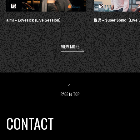
aimi – Lovesick (Live Session）
鋭児 – $uper $onic（Live 
VIEW MORE
PAGE to TOP
CONTACT