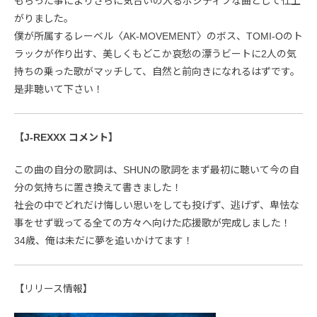
もらった事によりさらに気合いの入るポジティブな曲として仕上
がりました。
僕が所属するレーベル〈AK-MOVEMENT〉のボス、TOMI-Oのト
ラックが作り出す、美しくもどこか哀愁の漂うビートに2人の気
持ちの乗った歌がマッチして、自然と前向きになれるはずです。
是非聴いて下さい！
【J-REXXX コメント】
この曲の自分の歌詞は、SHUNの歌詞をまず最初に聴いて今の自
分の気持ちに置き換えて書きました！
社会の中でどれだけ悔しい思いをしても投げず、逃げず、卑怯な
事をせず戦ってる全ての方々へ向けた応援歌が完成しました！
34歳、俺は未だに夢を追いかけてます！
【リリース情報】