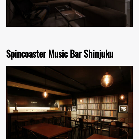
Spincoaster Music Bar Shinjuku