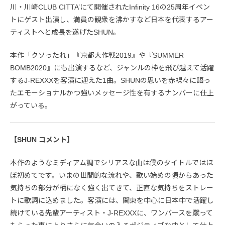
川・川崎CLUB CITTA’にて開催されたInfinity 16の25周年イベン
トにゲスト出演し、満員の観衆を沸かすなど日本を代表するアー
ティストへと成長を遂げたSHUN。
本作「クソったれ」『京都大作戦2019』や『SUMMER
BOMB2020』にも出演するなど、ジャンルの枠を飛び越えて活躍
するJ-REXXXを客演に迎えた1曲。SHUNの思いを赤裸々に語っ
たエモーショナルかつ強いメッセージ性を有するナンバーに仕上
がっている。
【SHUN コメント】
本作のようなミディアム調でシリアスな曲は僕のタイトルではほ
ぼ初めてです。いまの世間的な流れや、歌い始めの頃からあった
気持ちの部分が柄になく強く出てきて、正直な気持ちをストレー
トに歌詞に込めました。客演には、関東を中心に日本中で活躍し
続けている先輩アーティスト・J-REXXXに、ワンバースを蹴って