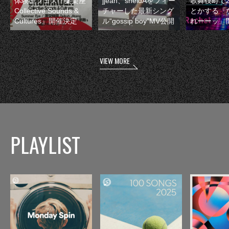
体験型フェス『集楽座
jjean、sheidAをフィー
歌舞伎町で
Collective Sounds &
チャーした最新シング
とかする『
Cultures』開催決定
ル“gossip boy”MV公開
れーーッ』
VIEW MORE
PLAYLIST