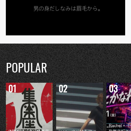
POPULAR
Rachel 