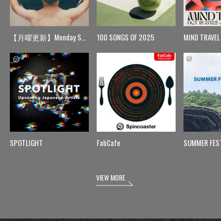
【月曜更新】Monday Spin
100 SONGS OF 2025
MIND TRAVEL
SPOTLIGHT
FabCafe
SUMMER FES
VIEW MORE