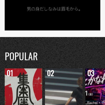
POPULAR
Rachel 