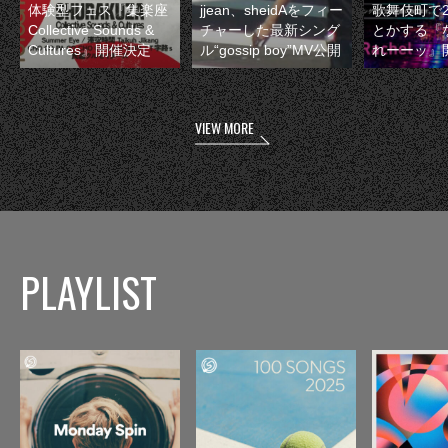
体験型フェス『集楽座
jjean、sheidAをフィー
歌舞伎町で
Collective Sounds &
チャーした最新シング
とかする『
Cultures』開催決定
ル“gossip boy”MV公開
れーーッ』
VIEW MORE
PLAYLIST