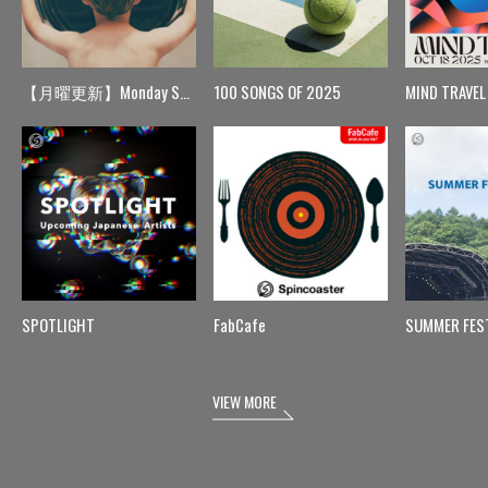
【月曜更新】Monday Spin
100 SONGS OF 2025
MIND TRAVEL
SPOTLIGHT
FabCafe
SUMMER FES
VIEW MORE