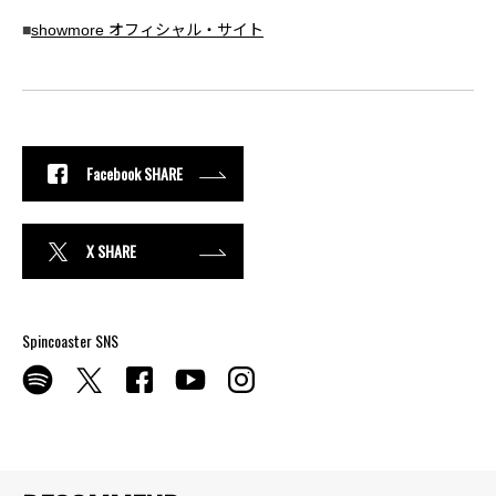
■
showmore オフィシャル・サイト
Facebook SHARE
X SHARE
Spincoaster SNS