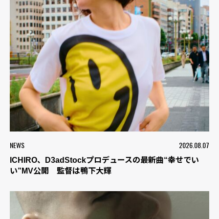
NEWS
2026.08.07
ICHIRO、D3adStockプロデュースの最新曲“幸せでい
い”MV公開 監督は鴨下大輝