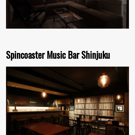
Spincoaster Music Bar Shinjuku