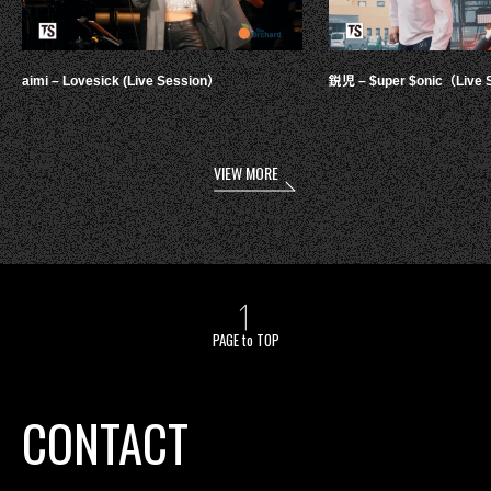
aimi – Lovesick (Live Session）
鋭児 – $uper $onic（Live 
VIEW MORE
PAGE to TOP
CONTACT