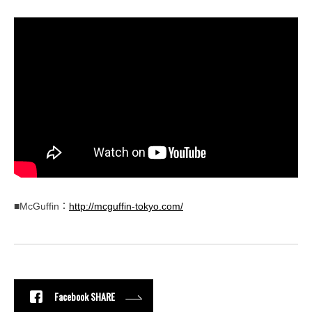
■McGuffin：
http://mcguffin-tokyo.com/
Facebook SHARE