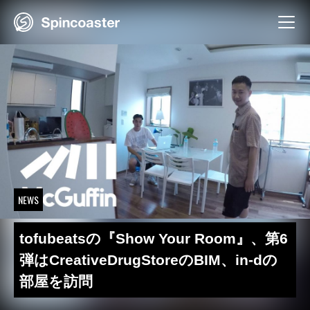
Skip
to
content
NEWS
tofubeatsの『Show Your Room』、第6
弾はCreativeDrugStoreのBIM、in-dの
部屋を訪問