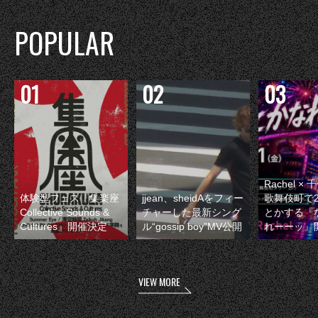
POPULAR
Rachel 
体験型フェス『集楽座
jjean、sheidAをフィー
歌舞伎町で
Collective Sounds &
チャーした最新シング
とかする『
Cultures』開催決定
ル“gossip boy”MV公開
れーーッ』
VIEW MORE