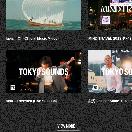
luvis – Oh (Official Music Video)
MIND TRAVEL 2023 
aimi – Lovesick (Live Session）
鋭児 – $uper $onic（Live 
VIEW MORE