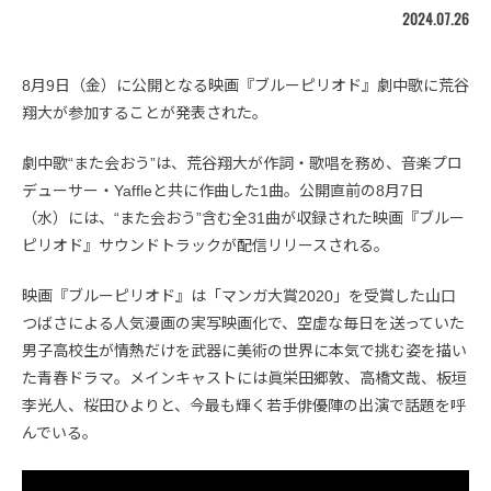
2024.07.26
8月9日（金）に公開となる映画『ブルーピリオド』劇中歌に荒谷
翔大が参加することが発表された。
劇中歌“また会おう”は、荒谷翔大が作詞・歌唱を務め、音楽プロ
デューサー・Yaffleと共に作曲した1曲。公開直前の8月7日
（水）には、“また会おう”含む全31曲が収録された映画『ブルー
ピリオド』サウンドトラックが配信リリースされる。
映画『ブルーピリオド』は「マンガ大賞2020」を受賞した山口
つばさによる人気漫画の実写映画化で、空虚な毎日を送っていた
男子高校生が情熱だけを武器に美術の世界に本気で挑む姿を描い
た青春ドラマ。メインキャストには眞栄田郷敦、高橋文哉、板垣
李光人、桜田ひよりと、今最も輝く若手俳優陣の出演で話題を呼
んでいる。