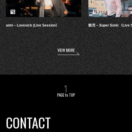
aimi – Lovesick (Live Session）
鋭児 – $uper $onic（Live 
VIEW MORE
PAGE to TOP
CONTACT