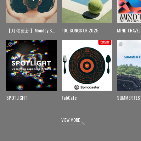
【月曜更新】Monday Spin
100 SONGS OF 2025
MIND TRAVEL
SPOTLIGHT
FabCafe
SUMMER FES
VIEW MORE