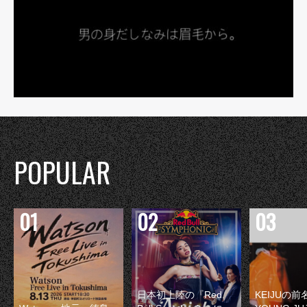
POPULAR
日本初上陸の『Red
KEIJUの