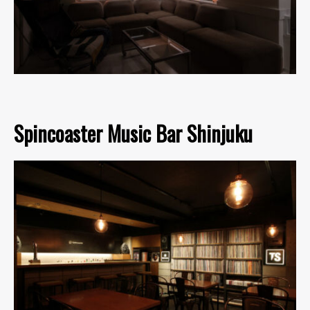
Spincoaster Music Bar Shinjuku