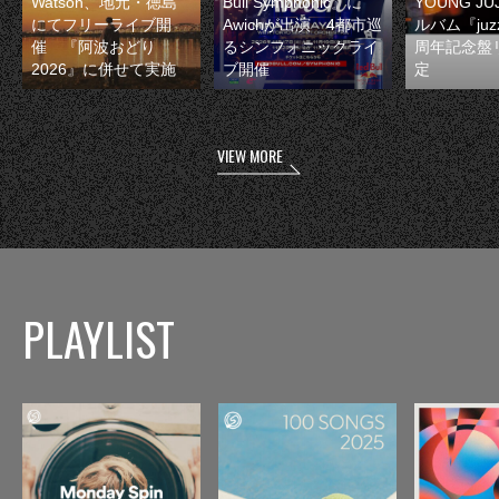
Watson、地元・徳島
Bull Symphonic』に
YOUNG JU
にてフリーライブ開
Awichが出演 4都市巡
ルバム『juzz
催 『阿波おどり
るシンフォニックライ
周年記念盤
2026』に併せて実施
ブ開催
定
VIEW MORE
PLAYLIST