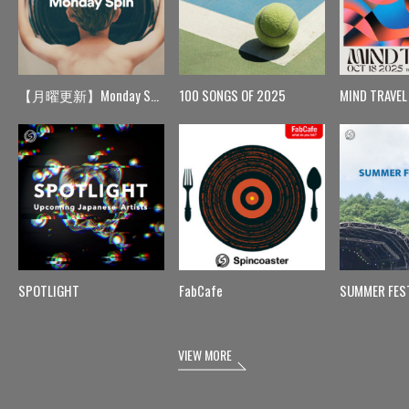
【月曜更新】Monday Spin
100 SONGS OF 2025
MIND TRAVEL
SPOTLIGHT
FabCafe
SUMMER FES
VIEW MORE