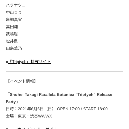
ハラナツコ
中山うり
角銅真実
高田漣
武嶋聡
松井泉
田島華乃
■
『Triptych』特設サイト
【イベント情報】
『Shohei Takagi Parallela Botanica “Triptych” Release
Party』
日時：2021年6月6日（日） OPEN 17:00 / START 18:00
会場：東京・渋谷WWWX