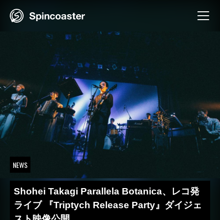
Skip
to
content
NEWS
Shohei Takagi Parallela Botanica、レコ発
ライブ 『Triptych Release Party』ダイジェ
スト映像公開