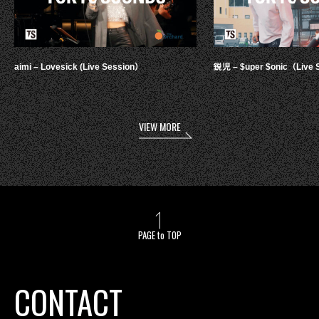
aimi – Lovesick (Live Session）
鋭児 – $uper $onic（Live 
VIEW MORE
PAGE to TOP
CONTACT