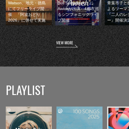
Watson、地元・徳島
Bull Symphonic』に
青葉市子と
にてフリーライブ開
Awichが出演 4都市巡
よるツーマ
催 『阿波おどり
るシンフォニックライ
『二人のレ
2026』に併せて実施
ブ開催
ー』開催決
VIEW MORE
PLAYLIST