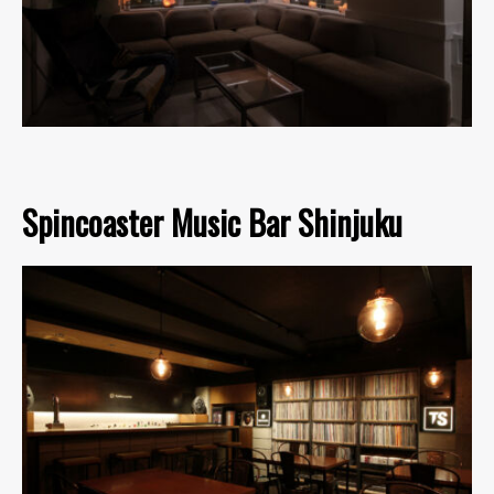
Spincoaster Music Bar Shinjuku