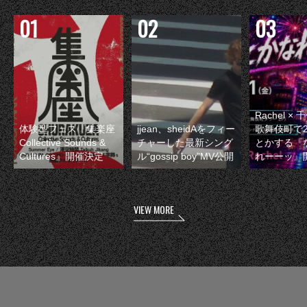
Rachel 
体験型フェス『集楽座
jjean、sheidAをフィー
歌舞伎町で
Collective Sounds &
チャーした最新シング
とかする『
Cultures』開催決定
ル“gossip boy”MV公開
れーーッ』
VIEW MORE