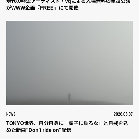
現代の吟遊アーティスト・vqによる入場無料の単独公演
がWWW企画『FREE』にて開催
NEWS
2026.08.07
TOKYO世界、自分自身に「調子に乗るな」と自戒を込
めた新曲“Don’t ride on”配信