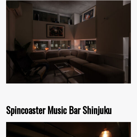
Spincoaster Music Bar Shinjuku