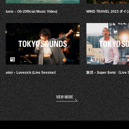
luvis – Oh (Official Music Video)
MIND TRAVEL 2023 
aimi – Lovesick (Live Session）
鋭児 – $uper $onic（Live 
VIEW MORE