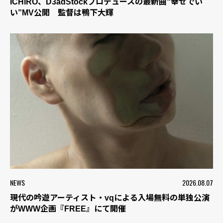
ICHIRO、D3adStockプロデュースの最新曲“幸せでい
い”MV公開 監督は鴨下大輝
NEWS
2026.08.07
現代の吟遊アーティスト・vqによる入場無料の単独公演
がWWW企画『FREE』にて開催