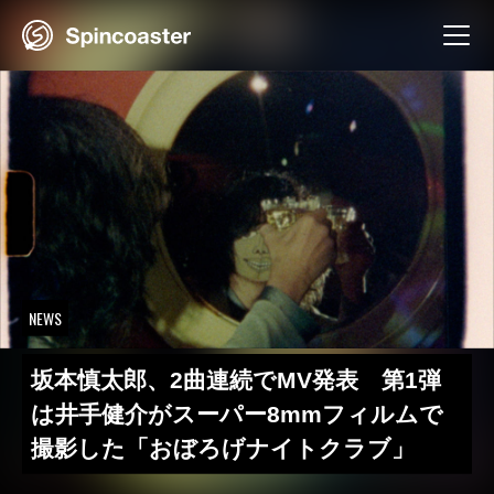
Skip
to
content
NEWS
坂本慎太郎、2曲連続でMV発表 第1弾
は井手健介がスーパー8mmフィルムで
撮影した「おぼろげナイトクラブ」