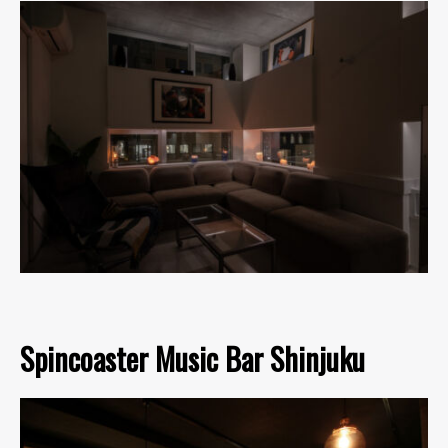
Spincoaster Music Bar Shinjuku