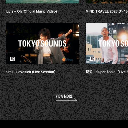
luvis – Oh (Official Music Video)
MIND TRAVEL 2023 
aimi – Lovesick (Live Session）
鋭児 – $uper $onic（Live 
VIEW MORE