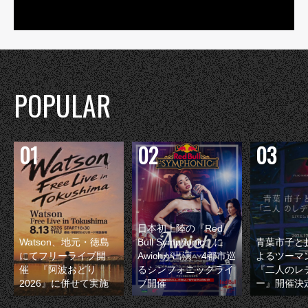
POPULAR
日本初上陸の『Red
Watson、地元・徳島
Bull Symphonic』に
青葉市子と
にてフリーライブ開
Awichが出演 4都市巡
よるツーマ
催 『阿波おどり
るシンフォニックライ
『二人のレ
2026』に併せて実施
ブ開催
ー』開催決