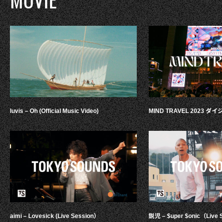
luvis – Oh (Official Music Video)
MIND TRAVEL 2023 
aimi – Lovesick (Live Session）
鋭児 – $uper $onic（Live 