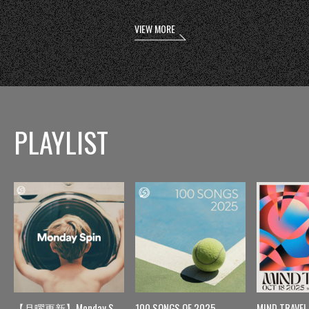
VIEW MORE
PLAYLIST
【月曜更新】Monday Spin
100 SONGS OF 2025
MIND TRAVEL