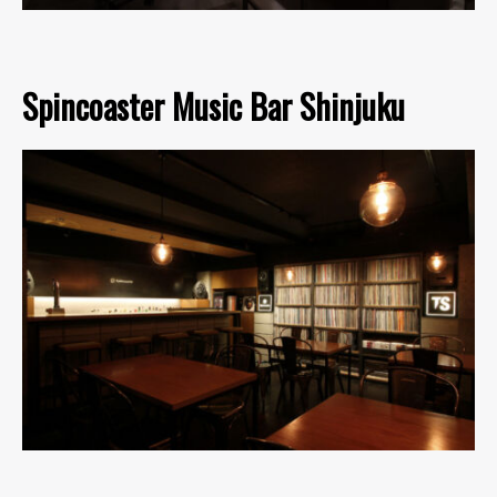
Spincoaster Music Bar Shinjuku