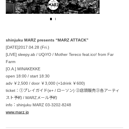
shinjuku MARZ presents “MARZ ATTACK”
[DATE]2017.04.28 (Fri.)
[LIVE] sleepy.ab / UQiYO / Mother Tereco feat.ico! from Far
Farm
[O.A.] MINAKEKKE
open 18:00 / start 18:30
adv ￥2,500 / door ￥3,000 (+1drink ￥600)
ticket：①プレイガイド(e+ / ローソン) ②店頭販売③各アーティ
スト予約 / MARZメール予約
info：shinjuku MARZ 03-3202-8248
www.marz.jp