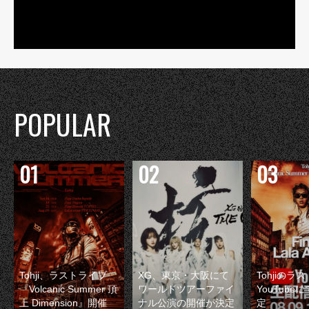
POPULAR
Tohji、ラストライブ
XG、東京・大阪にて
Tohjiのラ
『Volcanic Summer 頂
ワールドツアーファイ
YouTube
上 Dimension』開催
ナル公演の開催が決定
定