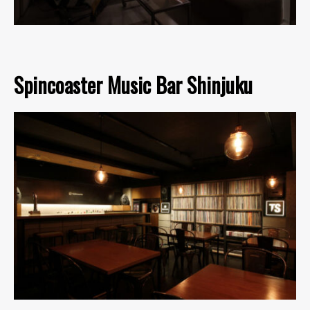
Spincoaster Music Bar Shinjuku