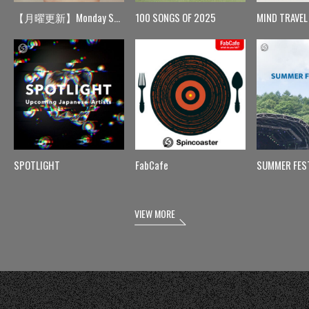
【月曜更新】Monday Spin
100 SONGS OF 2025
MIND TRAVEL
SPOTLIGHT
FabCafe
SUMMER FES
VIEW MORE