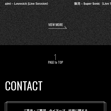
aimi – Lovesick (Live Session）
鋭児 – $uper $onic（Live 
VIEW MORE
PAGE to TOP
CONTACT
ご意見・ご要望、タイアップ、採用に関する