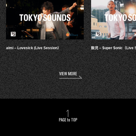
aimi – Lovesick (Live Session）
鋭児 – $uper $onic（Live 
VIEW MORE
PAGE to TOP