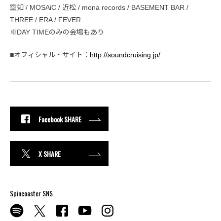
空知 / MOSAiC / 近松 / mona records / BASEMENT BAR /
THREE / ERA / FEVER
※DAY TIMEのみの会場もあり
■オフィシャル・サイト：
http://soundcruising.jp/
Facebook SHARE
X SHARE
Spincoaster SNS