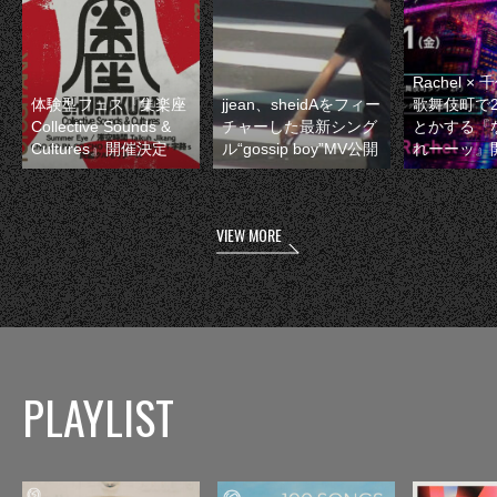
Rachel 
体験型フェス『集楽座
jjean、sheidAをフィー
歌舞伎町で
Collective Sounds &
チャーした最新シング
とかする『
Cultures』開催決定
ル“gossip boy”MV公開
れーーッ』
VIEW MORE
PLAYLIST