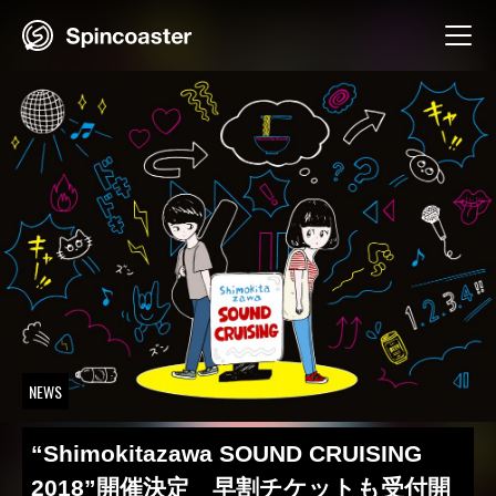
Skip
to
content
NEWS
“Shimokitazawa SOUND CRUISING
2018”開催決定 早割チケットも受付開