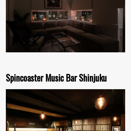
Spincoaster Music Bar Shinjuku