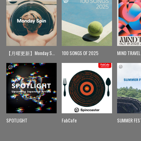
【月曜更新】Monday Spin
100 SONGS OF 2025
MIND TRAVEL
SPOTLIGHT
FabCafe
SUMMER FES