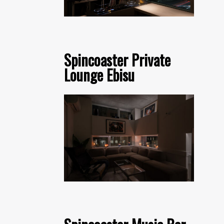
Spincoaster Private
Lounge Ebisu