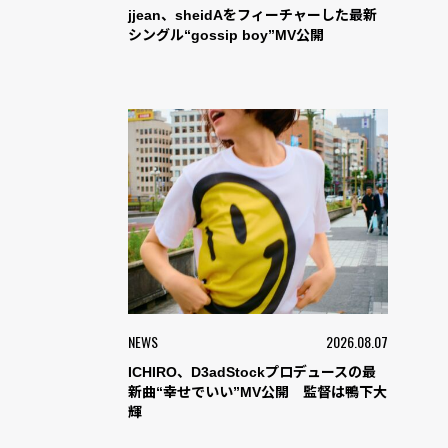
jjean、sheidAをフィーチャーした最新
シングル“gossip boy”MV公開
NEWS
2026.08.07
ICHIRO、D3adStockプロデュースの最
新曲“幸せでいい”MV公開 監督は鴨下大
輝