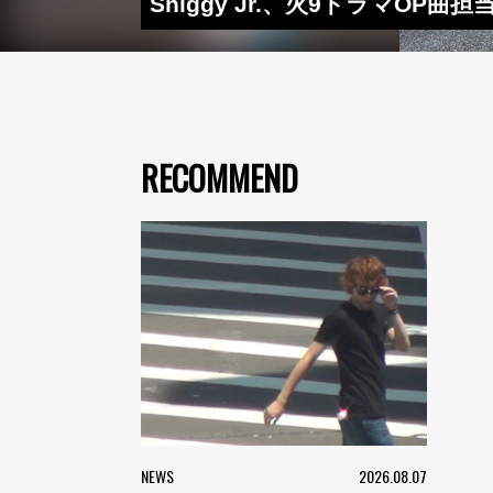
Shiggy Jr.、火9ドラマ
RECOMMEND
NEWS
2026.08.07