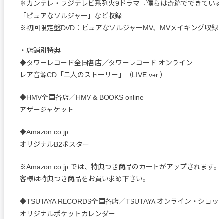
※カンテレ・フジテレビ系列火9ドラマ『僕らは奇跡でできてい
「ピュアなソルジャー」など収録
※初回限定盤DVD：ピュアなソルジャーMV、MVメイキング収録
・店舗別特典
◆タワーレコード全国各店／タワーレコード オンライン
レア音源CD「二人のストーリー」（LIVE ver.）
◆HMV全国各店／HMV & BOOKS online
アザージャケット
◆Amazon.co.jp
オリジナルB2ポスター
※Amazon.co.jp では、特典つき商品のカートがアップされま
客様は特典つき商品をお買い求め下さい。
◆TSUTAYA RECORDS全国各店／TSUTAYA オンライン・ショ
オリジナルポケットカレンダー