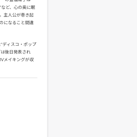
”など、心の奥に眠
。主人公が巻き起
のになること間違
た“ディスコ・ポップ
どは後日発表され
MVメイキングが収