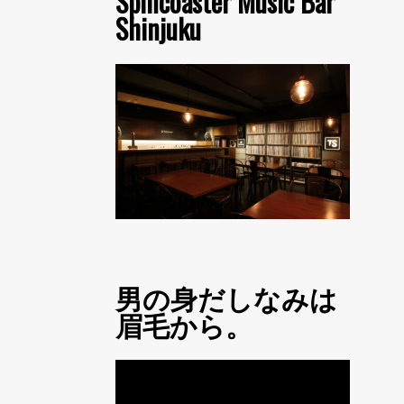
Spincoaster Music Bar
Shinjuku
男の身だしなみは
眉毛から。