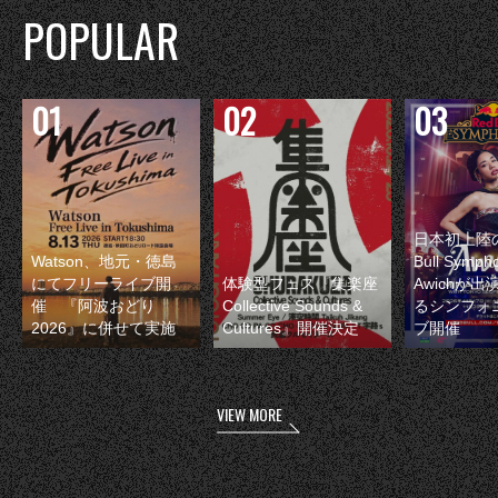
POPULAR
日本初上陸の
Watson、地元・徳島
Bull Symp
にてフリーライブ開
体験型フェス『集楽座
Awichが
催 『阿波おどり
Collective Sounds &
るシンフォ
2026』に併せて実施
Cultures』開催決定
ブ開催
VIEW MORE