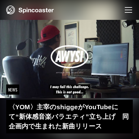
Skip
to
content
NEWS
〈YOM〉主宰のshiggeがYouTubeに
て“新体感音楽バラエティ”立ち上げ 同
企画内で生まれた新曲リリース