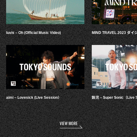
luvis – Oh (Official Music Video)
MIND TRAVEL 2023 
aimi – Lovesick (Live Session）
鋭児 – $uper $onic（Live 
VIEW MORE