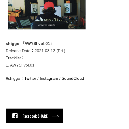
shigge 『AWYSI vol.01』
Release Date：2021.03.12 (Fri.)
Tracklist：
1. AWYSI vol.01
■shigge：
Twitter
/
Instagram
/
SoundCloud
Facebook SHARE