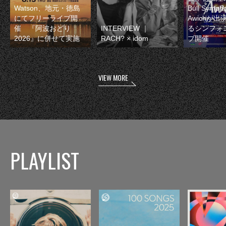
Watson、地元・徳島
Bull Symp
にてフリーライブ開
Awichが
催 『阿波おどり
INTERVIEW ｜
るシンフォ
2026』に併せて実施
RACH? × idom
ブ開催
VIEW MORE
PLAYLIST