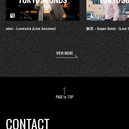
aimi – Lovesick (Live Session）
鋭児 – $uper $onic（Live 
VIEW MORE
PAGE to TOP
CONTACT