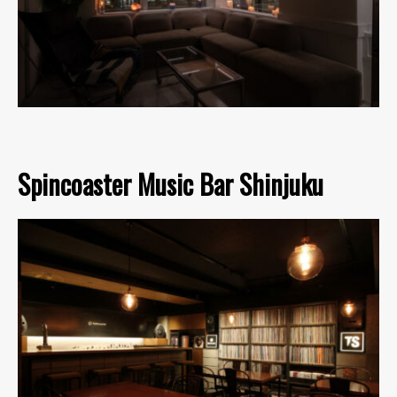
Spincoaster Music Bar Shinjuku