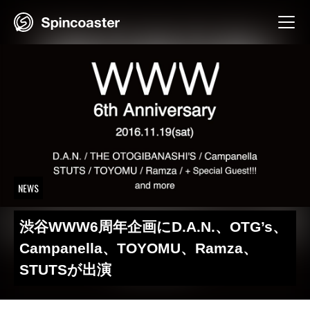
Skip
to
content
NEWS
渋谷WWW6周年企画にD.A.N.、OTG’s、
Campanella、TOYOMU、Ramza、
STUTSが出演