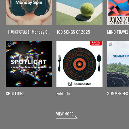
【月曜更新】Monday Spin
100 SONGS OF 2025
MIND TRAVEL
SPOTLIGHT
FabCafe
SUMMER FES
VIEW MORE