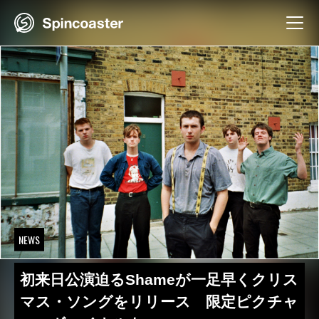
Skip
to
content
NEWS
初来日公演迫るShameが一足早くクリス
マス・ソングをリリース 限定ピクチャ