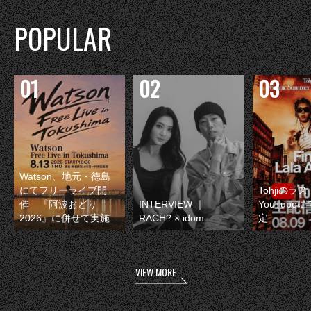
POPULAR
Watson、地元・徳島
にてフリーライブ開
Tohjiのラ
催 『阿波おどり
INTERVIEW ｜
YouTube
2026』に併せて実施
RACH? × idom
定
VIEW MORE