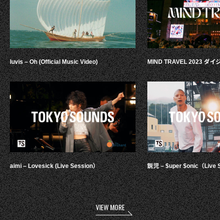
luvis – Oh (Official Music Video)
MIND TRAVEL 2023 
aimi – Lovesick (Live Session）
鋭児 – $uper $onic（Live 
VIEW MORE