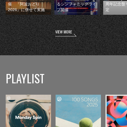
催 『阿波おどり
るシンフォニックライ
周年記念盤
2026』に併せて実施
ブ開催
定
VIEW MORE
PLAYLIST