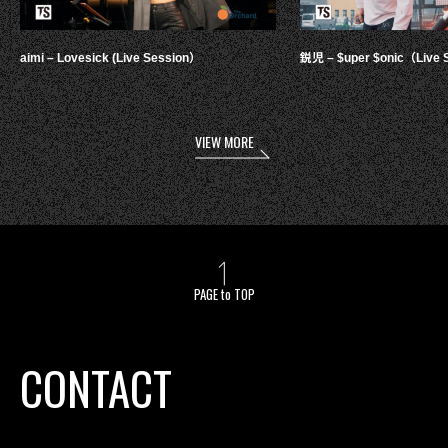
aimi – Lovesick (Live Session）
鋭児 – $uper $onic（Live 
VIEW MORE
PAGE to TOP
CONTACT