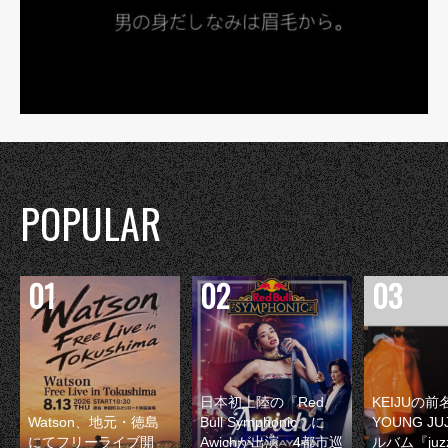
POPULAR
日本初上陸の『Red
KEIJUの
Watson、地元・徳島
Bull Symphonic』に
YOUNG JU
にてフリーライブ開
Awichが出演 4都市巡
ルバム『juzz