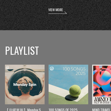
VIEW MORE
PLAYLIST
【月曜更新】Monday Spin
100 SONGS OF 2025
MIND TRAVEL