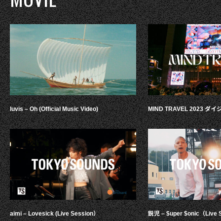
luvis – Oh (Official Music Video)
MIND TRAVEL 2023 
aimi – Lovesick (Live Session）
鋭児 – $uper $onic（Live 