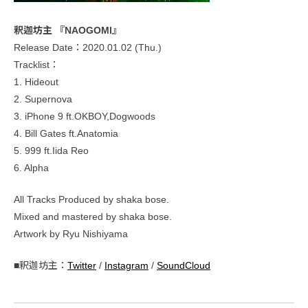
釈迦坊主 『NAOGOMI』
Release Date：2020.01.02 (Thu.)
Tracklist：
1. Hideout
2. Supernova
3. iPhone 9 ft.OKBOY,Dogwoods
4. Bill Gates ft.Anatomia
5. 999 ft.Iida Reo
6. Alpha
All Tracks Produced by shaka bose.
Mixed and mastered by shaka bose.
Artwork by Ryu Nishiyama
■釈迦坊主：
Twitter
/
Instagram
/
SoundCloud