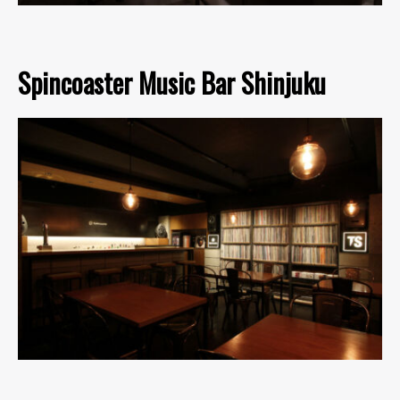
Spincoaster Music Bar Shinjuku