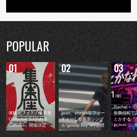
POPULAR
Rachel 
体験型フェス『集楽座
jjean、sheidAをフィー
歌舞伎町で
Collective Sounds &
チャーした最新シング
とかする『
Cultures』開催決定
ル“gossip boy”MV公開
れーーッ』