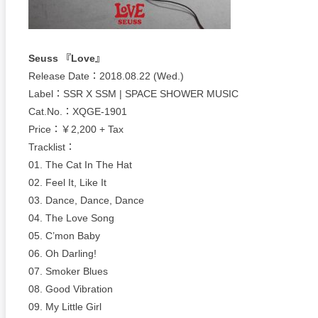
Seuss 『Love』
Release Date：2018.08.22 (Wed.)
Label：SSR X SSM | SPACE SHOWER MUSIC
Cat.No.：XQGE-1901
Price：￥2,200 + Tax
Tracklist：
01. The Cat In The Hat
02. Feel It, Like It
03. Dance, Dance, Dance
04. The Love Song
05. C’mon Baby
06. Oh Darling!
07. Smoker Blues
08. Good Vibration
09. My Little Girl