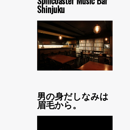
Spincoaster Music Bar
Shinjuku
男の身だしなみは
眉毛から。