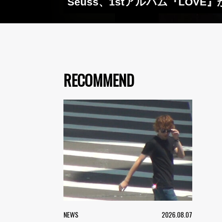
Seuss、1stアルバム『LOVE
RECOMMEND
NEWS
2026.08.07