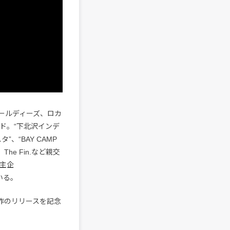
オールディーズ、ロカ
ド。“下北沢インデ
、“BAY CAMP
he Fin.など親交
主企
いる。
本作のリリースを記念