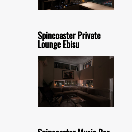
Spincoaster Private
Lounge Ebisu