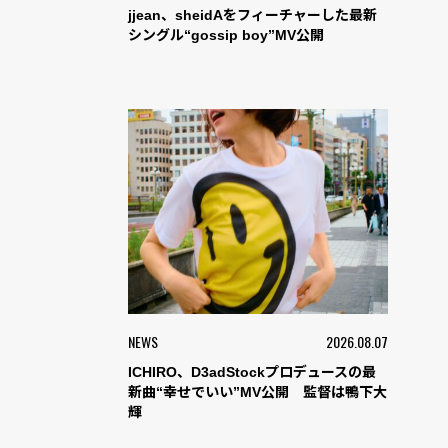
jjean、sheidAをフィーチャーした最新
シングル“gossip boy”MV公開
NEWS
2026.08.07
ICHIRO、D3adStockプロデュースの最
新曲“幸せでいい”MV公開 監督は鴨下大
輝