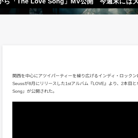
』から「The Love Song」MV公開 今週末に
関西を中心にアツイパーティーを繰り広げるインディ・ロックン
Seussが8月にリリースした1stアルバム『LOVE』より、2本目となる
Song」が公開された。