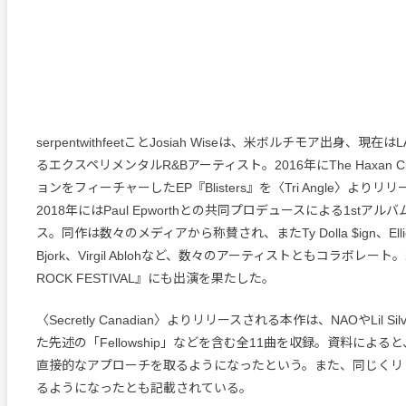
serpentwithfeetことJosiah Wiseは、米ボルチモア出身、現
るエクスペリメンタルR&Bアーティスト。2016年にThe Haxan C
ョンをフィーチャーしたEP『Blisters』を〈Tri Angle〉より
2018年にはPaul Epworthとの共同プロデュースによる1stアルバ
ス。同作は数々のメディアから称賛され、またTy Dolla $ign、Ellie 
Bjork、Virgil Ablohなど、数々のアーティストともコラボレート。
ROCK FESTIVAL』にも出演を果たした。
〈Secretly Canadian〉よりリリースされる本作は、NAOやLil Si
た先述の「Fellowship」などを含む全11曲を収録。資料によ
直接的なアプローチを取るようになったという。また、同じくリ
るようになったとも記載されている。