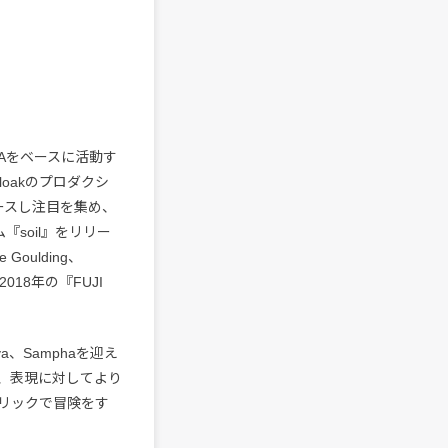
在はLAをベースに活動す
loakのプロダクシ
リリースし注目を集め、
ム『soil』をリリー
Goulding、
2018年の『FUJI
lva、Samphaを迎え
ると、表現に対してより
リックで冒険をす