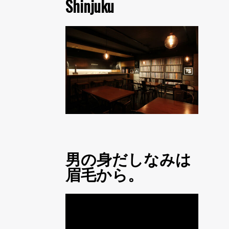
Shinjuku
男の身だしなみは
眉毛から。