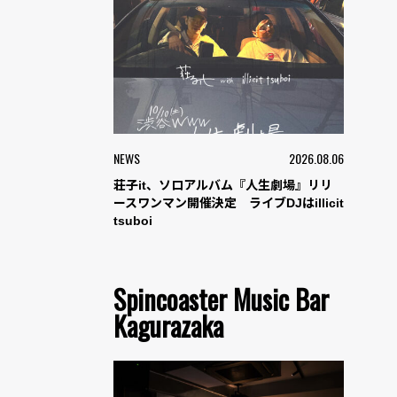
NEWS
2026.08.06
荘子it、ソロアルバム『人生劇場』リリ
ースワンマン開催決定 ライブDJはillicit
tsuboi
Spincoaster Music Bar
Kagurazaka