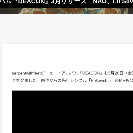
アルバム『DEACON』3月リリース NAO、Lil Sil
serpentwithfeetがニュー・アルバム『DEACON』を3月26
とを発表した。同作からの先行シングル「Fellowship」のMV