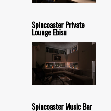
Spincoaster Private
Lounge Ebisu
Spincoaster Music Bar