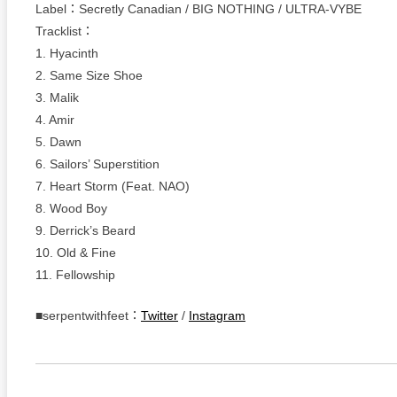
Label：Secretly Canadian / BIG NOTHING / ULTRA-VYBE
Tracklist：
1. Hyacinth
2. Same Size Shoe
3. Malik
4. Amir
5. Dawn
6. Sailors’ Superstition
7. Heart Storm (Feat. NAO)
8. Wood Boy
9. Derrick’s Beard
10. Old & Fine
11. Fellowship
■serpentwithfeet：
Twitter
/
Instagram