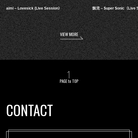
aimi – Lovesick (Live Session）
鋭児 – $uper $onic（Live 
VIEW MORE
PAGE to TOP
CONTACT