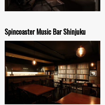
Spincoaster Music Bar Shinjuku