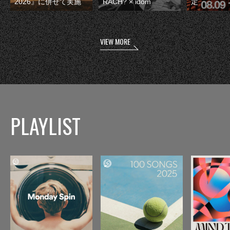
2026』に併せて実施
RACH? × idom
定
VIEW MORE
PLAYLIST