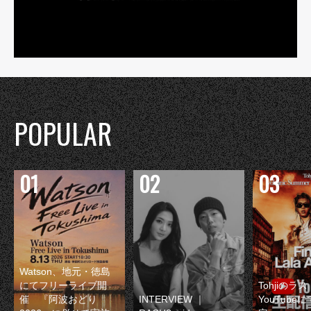
POPULAR
Watson、地元・徳島
にてフリーライブ開
Tohjiのラ
催 『阿波おどり
INTERVIEW ｜
YouTube