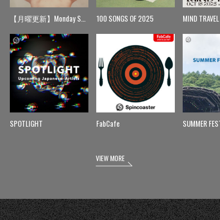
【月曜更新】Monday Spin
100 SONGS OF 2025
MIND TRAVEL
SPOTLIGHT
FabCafe
SUMMER FES
VIEW MORE