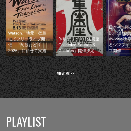
日本初上陸の
Watson、地元・徳島
Bull Symp
にてフリーライブ開
体験型フェス『集楽座
Awichが
催 『阿波おどり
Collective Sounds &
るシンフォ
2026』に併せて実施
Cultures』開催決定
ブ開催
VIEW MORE
PLAYLIST