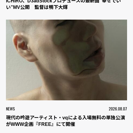
ICHIRO、D3adStockプロデュースの最新曲“幸せでい
い”MV公開 監督は鴨下大輝
NEWS
2026.08.07
現代の吟遊アーティスト・vqによる入場無料の単独公演
がWWW企画『FREE』にて開催