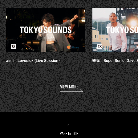
aimi – Lovesick (Live Session）
鋭児 – $uper $onic（Live 
VIEW MORE
PAGE to TOP