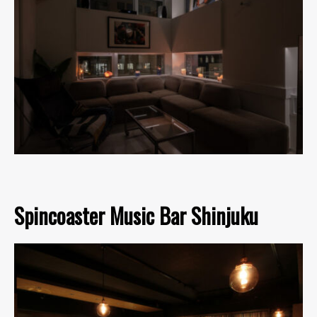
Spincoaster Music Bar Shinjuku