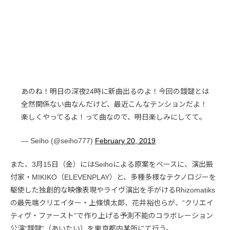
あのね！明日の深夜24時に新曲出るのよ！今回の靉靆とは
全然関係ない曲なんだけど、最近こんなテンションだよ！
楽しくやってるよ！って曲なので、明日楽しみにしてて。
— Seiho (@seiho777)
February 20, 2019
また、3月15日（金）にはSeihoによる原案をベースに、演出振
付家・MIKIKO（ELEVENPLAY）と、多種多様なテクノロジーを
駆使した独創的な映像表現やライヴ演出を手がけるRhizomatiks
の最先端クリエイター・上條慎太郎、花井裕也らが、“クリエイ
ティヴ・ファースト”で作り上げる予測不能のコラボレーション
公演“靉靆”（あいたい）を東京都内某所にて行う。