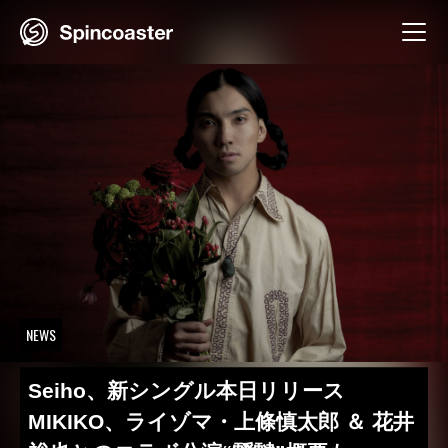
Skip
to
content
NEWS
Seiho、新シングル本日リリース
MIKIKO、ライゾマ・上條慎太郎 ＆ 花井