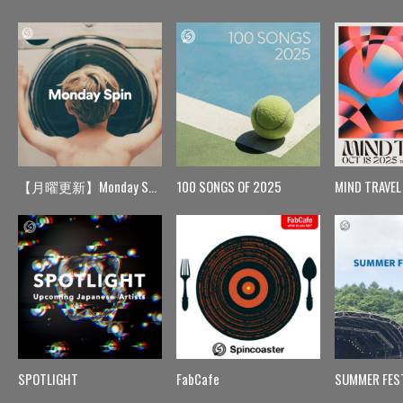
【月曜更新】Monday Spin
100 SONGS OF 2025
MIND TRAVEL
SPOTLIGHT
FabCafe
SUMMER FES