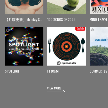
【月曜更新】Monday Spin
100 SONGS OF 2025
MIND TRAVEL
SPOTLIGHT
FabCafe
SUMMER FES
VIEW MORE