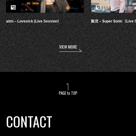
aimi – Lovesick (Live Session）
鋭児 – $uper $onic（Live 
VIEW MORE
PAGE to TOP
CONTACT