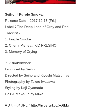
Seiho 『Purple Smoke』
Release Date：2017.12.15 (Fri.)
Label：The Deep Land of Gray and Red
Tracklist：
1. Purple Smoke
2. Cherry Pie feat. KID FRESINO
3. Memory of Crying
・Visual/Artwork
Produced by Seiho
Directed by Seiho and Kiyoshi Matsumae
Photography by Takao Iwasawa
Styling by Koji Oyamada
Hair & Make-up by Miwa
■リリースURL：
http://hyperurl.co/xo6bkv