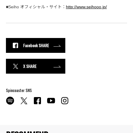
■Seiho オフィシャル・サイト：
http://www.seihooo.jp/
Facebook SHARE
X SHARE
Spincoaster SNS