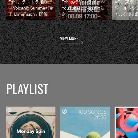
Tohji、ラストライブ
Tohjiのラストライブが
XG、東京
『Volcanic Summer 頂
YouTubeにて生配信決
ワールドツ
上 Dimension』開催
定
ナル公演の
VIEW MORE
PLAYLIST