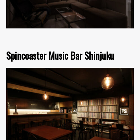
Spincoaster Music Bar Shinjuku