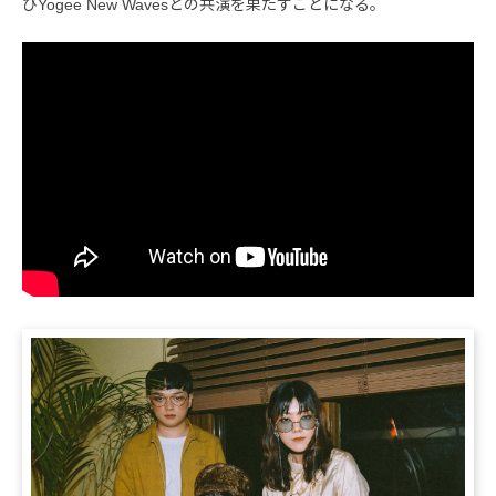
びYogee New Wavesとの共演を果たすことになる。