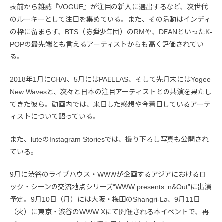
表前から雑誌『VOGUE』が注目の新人に選出するなど、次世代
のルーキーとして注目を集めている。また、その活動はインディ
の枠に留まらず、BTS（防弾少年団）のRMや、DEANといったK-
POPの最先端とも言えるアーティストからも高く評価されてい
る。
2018年1月にCHAI、5月にはPAELLAS、そして先月末にはYogee
New Wavesと、次々と日本の注目アーティストとの共演を果たし
てきた彼ら。動画内では、来日した感想や今着目しているアーテ
ィストについて語っている。
また、luteのInstagram Storiesでは、撮り下ろし写真も公開され
ている。
9月に渋谷のライブハウス・WWWが企画するアジアにおけるロ
ック・シーンの交流地点シリーズ“WWW presents In&Out”に出演
予定。9月10日（月）には大阪・梅田のShangri-La、9月11日
（火）に東京・渋谷のWWW Xにて開催される本イベントで、再