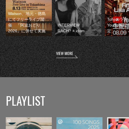
Watson、地元・徳島
にてフリーライブ開
Tohjiのラ
催 『阿波おどり
INTERVIEW ｜
YouTube
2026』に併せて実施
RACH? × idom
定
VIEW MORE
PLAYLIST