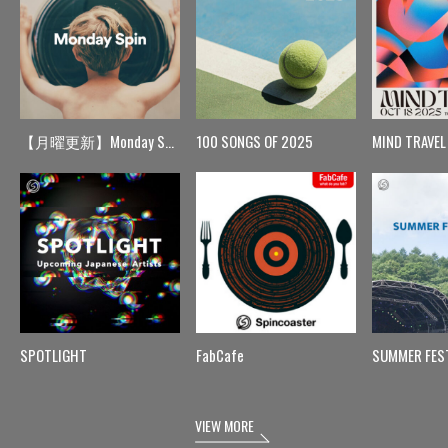
【月曜更新】Monday Spin
100 SONGS OF 2025
MIND TRAVEL
SPOTLIGHT
FabCafe
SUMMER FES
VIEW MORE