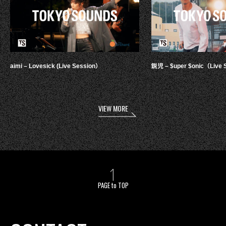
aimi – Lovesick (Live Session）
鋭児 – $uper $onic（Live 
VIEW MORE
PAGE to TOP