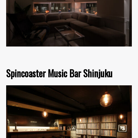
Spincoaster Music Bar Shinjuku