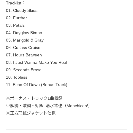
Tracklist：
01. Cloudy Skies
02. Further
03. Petals
04. Dayglow Bimbo
05. Marigold & Gray
06. Cutlass Cruiser
07. Hours Between
08. I Just Wanna Make You Real
09. Seconds Erase
10. Topless
11. Echo Of Dawn (Bonus Track)
※ボーナス・トラック1曲収録
※解説・歌詞・対訳: 清水祐也（Monchicon!）
※正方形紙ジャケット仕様