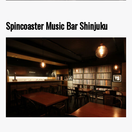
Spincoaster Music Bar Shinjuku