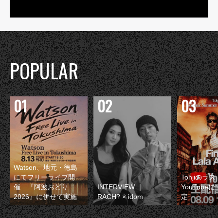
POPULAR
Watson、地元・徳島
にてフリーライブ開
Tohjiのラ
催 『阿波おどり
INTERVIEW ｜
YouTube
2026』に併せて実施
RACH? × idom
定