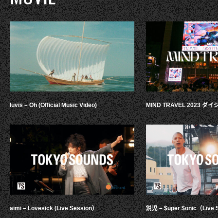
luvis – Oh (Official Music Video)
MIND TRAVEL 2023 
aimi – Lovesick (Live Session）
鋭児 – $uper $onic（Live 