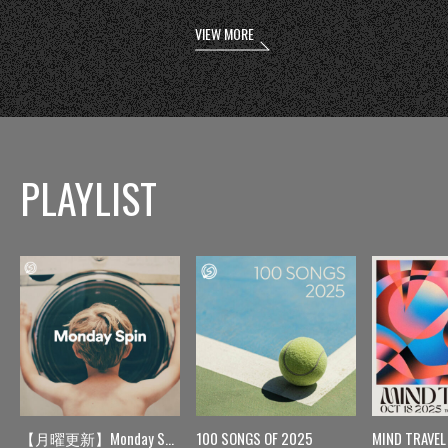
VIEW MORE
PLAYLIST
【月曜更新】Monday Spin
100 SONGS OF 2025
MIND TRAVEL